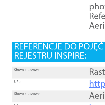
pho
Refe
Aer
REFERENCJE DO POJĘ
REJESTRU INSPIRE:
Rast
Słowo kluczowe:
htt
URL:
Aer
Słowo kluczowe: