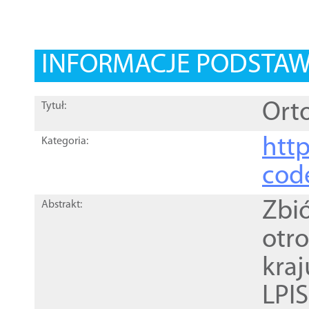
INFORMACJE PODSTA
Orto
Tytuł:
http
Kategoria:
cod
Zbi
Abstrakt:
otr
kra
LPI