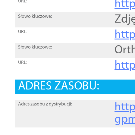
htt
URL:
Zdję
Słowo kluczowe:
htt
URL:
Ort
Słowo kluczowe:
http
URL:
ADRES ZASOBU:
http
Adres zasobu z dystrybucji:
gpm