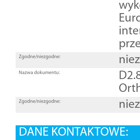
wyk
Euro
inte
prz
nie
Zgodne/niezgodne:
D2.8
Nazwa dokumentu:
Orth
nie
Zgodne/niezgodne:
DANE KONTAKTOWE: