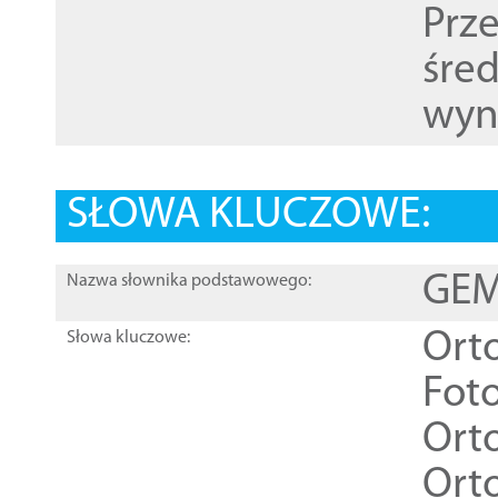
Prz
śre
wyn
SŁOWA KLUCZOWE:
GEME
Nazwa słownika podstawowego:
Ort
Słowa kluczowe:
Foto
Ort
Ort