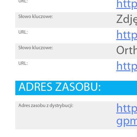
htt
URL:
Zdję
Słowo kluczowe:
htt
URL:
Ort
Słowo kluczowe:
http
URL:
ADRES ZASOBU:
http
Adres zasobu z dystrybucji:
gpm