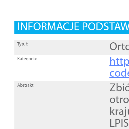
INFORMACJE PODSTA
Orto
Tytuł:
http
Kategoria:
cod
Zbi
Abstrakt:
otr
kra
LPI