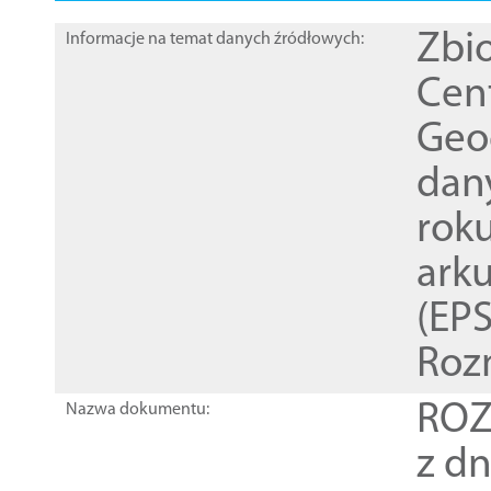
Zbi
Informacje na temat danych źródłowych:
Cen
Geod
dan
rok
ark
(EPS
Roz
ROZ
Nazwa dokumentu:
z dn