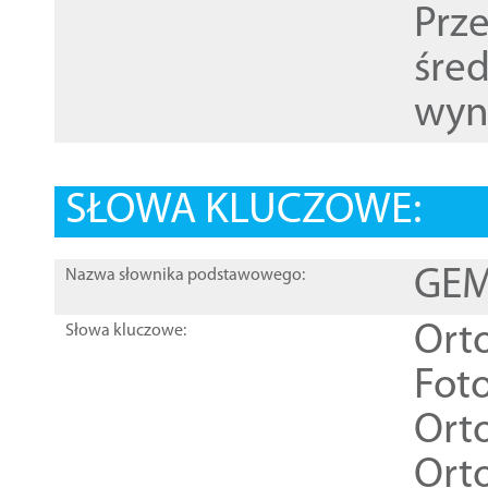
Prz
śre
wyn
SŁOWA KLUCZOWE:
GEME
Nazwa słownika podstawowego:
Ort
Słowa kluczowe:
Foto
Ort
Ort