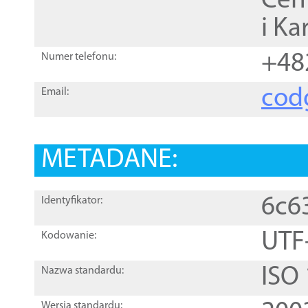
Cen
i Ka
+48
Numer telefonu:
cod
Email:
METADANE:
6c6
Identyfikator:
UTF
Kodowanie:
ISO
Nazwa standardu:
Wersja standardu: