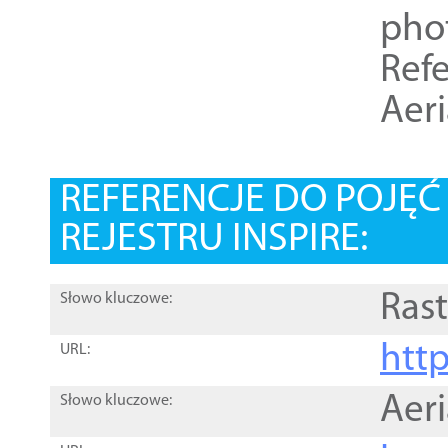
pho
Refe
Aer
REFERENCJE DO POJĘ
REJESTRU INSPIRE:
Rast
Słowo kluczowe:
htt
URL:
Aer
Słowo kluczowe: