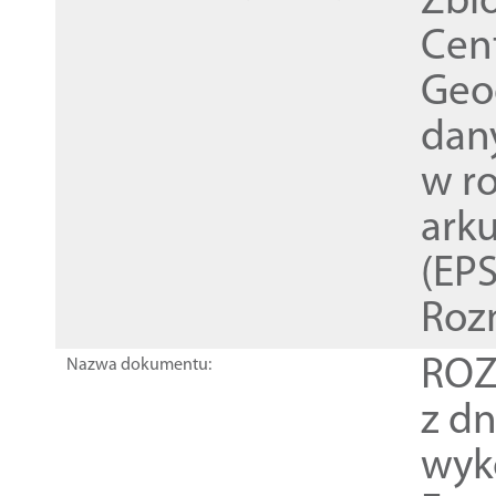
Zbi
Cen
Geod
dan
w r
ark
(EPS
Roz
ROZ
Nazwa dokumentu:
z dn
wyk