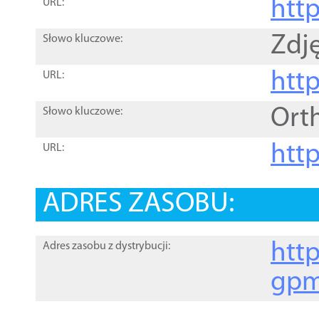
htt
URL:
Zdję
Słowo kluczowe:
htt
URL:
Ort
Słowo kluczowe:
http
URL:
ADRES ZASOBU:
http
Adres zasobu z dystrybucji:
gpm