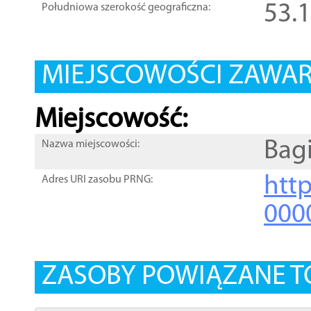
53.
Południowa szerokość geograficzna:
MIEJSCOWOŚCI ZAWART
Miejscowość:
Bag
Nazwa miejscowości:
htt
Adres URI zasobu PRNG:
000
ZASOBY POWIĄZANE T