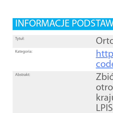
INFORMACJE PODSTA
Orto
Tytuł:
http
Kategoria:
cod
Zbi
Abstrakt:
otr
kra
LPI