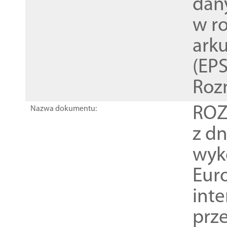
dan
w r
ark
(EPS
Roz
ROZ
Nazwa dokumentu:
z dn
wyk
Euro
inte
prz