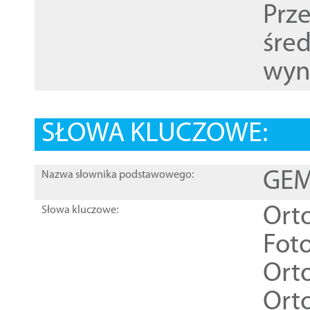
Prz
śre
wyn
SŁOWA KLUCZOWE:
GEME
Nazwa słownika podstawowego:
Ort
Słowa kluczowe:
Foto
Ort
Ort