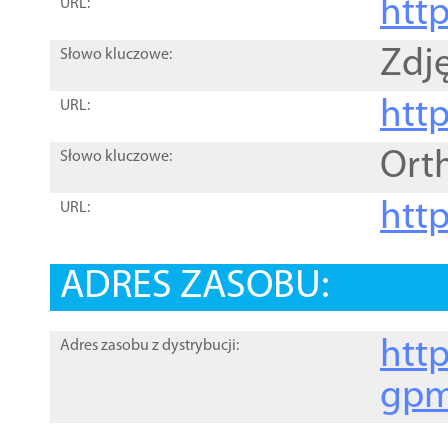
htt
URL:
Zdję
Słowo kluczowe:
htt
URL:
Ort
Słowo kluczowe:
http
URL:
ADRES ZASOBU:
http
Adres zasobu z dystrybucji:
gpm