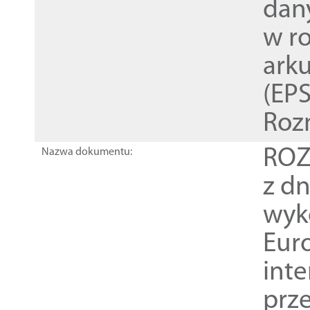
dan
w r
ark
(EPS
Roz
ROZ
Nazwa dokumentu:
z dn
wyk
Euro
inte
prz