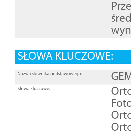
Prz
śre
wyn
SŁOWA KLUCZOWE:
GEME
Nazwa słownika podstawowego:
Ort
Słowa kluczowe:
Foto
Ort
Ort