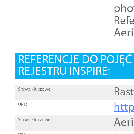
pho
Refe
Aer
REFERENCJE DO POJĘ
REJESTRU INSPIRE:
Rast
Słowo kluczowe:
htt
URL:
Aer
Słowo kluczowe: