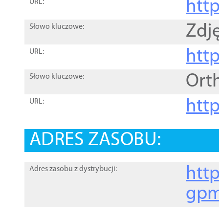
htt
URL:
Zdję
Słowo kluczowe:
htt
URL:
Ort
Słowo kluczowe:
http
URL:
ADRES ZASOBU:
http
Adres zasobu z dystrybucji:
gpm