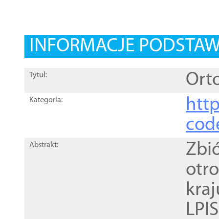
INFORMACJE PODSTA
Orto
Tytuł:
http
Kategoria:
cod
Zbi
Abstrakt:
otr
kra
LPI