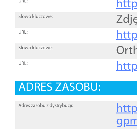
htt
URL:
Zdję
Słowo kluczowe:
htt
URL:
Ort
Słowo kluczowe:
http
URL:
ADRES ZASOBU:
http
Adres zasobu z dystrybucji:
gpm