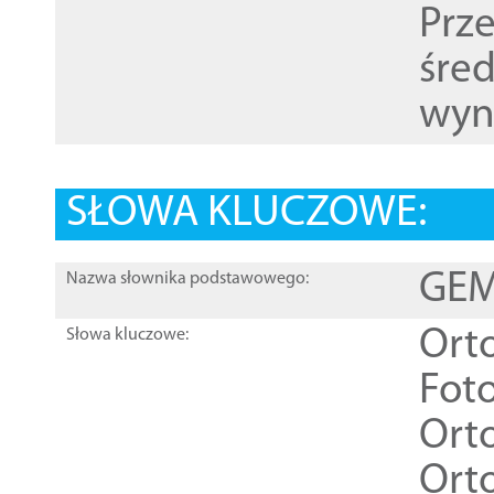
Prz
śre
wyn
SŁOWA KLUCZOWE:
GEME
Nazwa słownika podstawowego:
Ort
Słowa kluczowe:
Foto
Ort
Ort