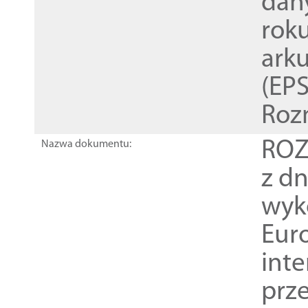
dan
rok
ark
(EPS
Roz
ROZ
Nazwa dokumentu:
z dn
wyk
Euro
inte
prz