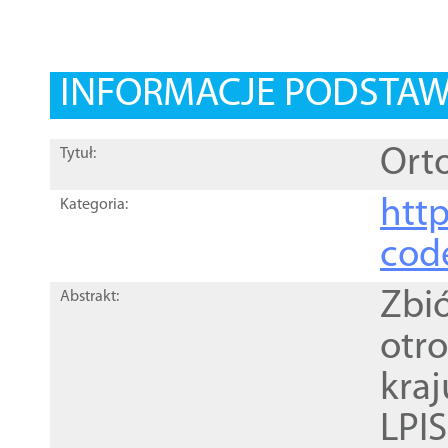
INFORMACJE PODSTA
Orto
Tytuł:
http
Kategoria:
cod
Zbi
Abstrakt:
otr
kra
LPI