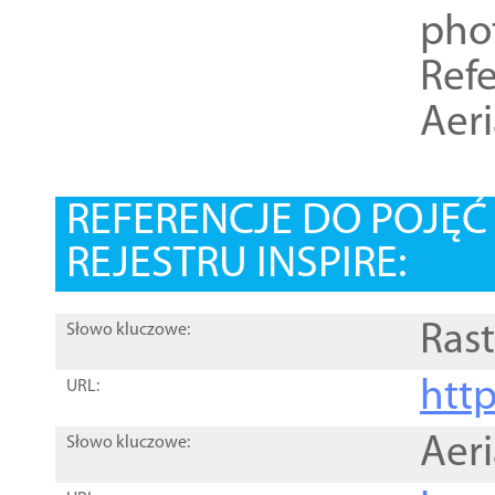
pho
Refe
Aer
REFERENCJE DO POJĘ
REJESTRU INSPIRE:
Rast
Słowo kluczowe:
htt
URL:
Aer
Słowo kluczowe: