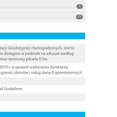
1
11
i Geodezyjnej i Kartograficznych. Jest to
ane dostępne w podziale na arkusze według
zmiar terenowy piksela 0.5m.
2010 r. w sprawie wykonania dyrektywy
cyjności zbiorów i usług danych przestrzennych
cal Guidelines