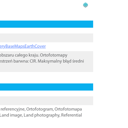
ageryBaseMapsEarthCover
bszaru całego kraju. Ortofotomapy
estrzeń barwna: CIR. Maksymalny błąd średni
referencyjne
,
Ortofotogram
,
Ortofotomapa
Land image
,
Land photography
,
Referential