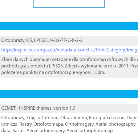
Ortoobrazy, 0.5, LPIS25, N-33-77-C-b-2-2
http://inspire.ec.europa.eu/metadata-codelist/TopicCategory/im
Zbiór danych obejmuje metadane dla otrofotomap cyfrowych dla o
pochodzącą z projektu LPIS25. Zdjęcia wykonane w roku 2011. Prz
położenia punktu na ortofotomapie wynosi 1.50m.
GEMET - INSPIRE themes, version 1.0
Ortoobrazy
,
Zdjęcie lotnicze
,
Obraz terenu
,
Fotografia terenu
,
Dane 
lotnicza
,
Rastry
,
Ortofotomapa
,
Orthoimagery
,
Aerial photography
,
data
,
Raster
,
Aerial ortoimagery
,
Aerial orthophotomap