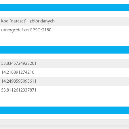
kod [
dataset
] - zbiór danych
urn:ogc:def:crs:EPSG::2180
53.8345724923201
14.218891274216
14.2498595095611
53.8112612337871