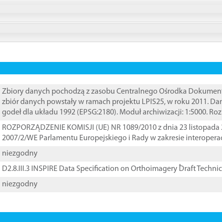
Zbiory danych pochodzą z zasobu Centralnego Ośrodka Dokumentacj
zbiór danych powstały w ramach projektu LPIS25, w roku 2011. D
godeł dla układu 1992 (EPSG:2180). Moduł archiwizacji: 1:5000. Ro
ROZPORZĄDZENIE KOMISJI (UE) NR 1089/2010 z dnia 23 listopada 
2007/2/WE Parlamentu Europejskiego i Rady w zakresie interopera
niezgodny
D2.8.III.3 INSPIRE Data Specification on Orthoimagery ֠Draft Techni
niezgodny