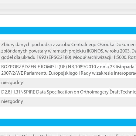
Zbiory danych pochodzą z zasobu Centralnego Ośrodka Dokumentacj
zbiór danych powstały w ramach projektu IKONOS, w roku 2003. D
godeł dla układu 1992 (EPSG:2180). Moduł archiwizacji: 1:5000. Ro
ROZPORZĄDZENIE KOMISJI (UE) NR 1089/2010 z dnia 23 listopada 
2007/2/WE Parlamentu Europejskiego i Rady w zakresie interopera
niezgodny
D2.8.III.3 INSPIRE Data Specification on Orthoimagery ֠Draft Techni
niezgodny