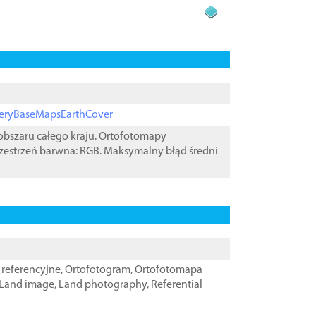
ageryBaseMapsEarthCover
bszaru całego kraju. Ortofotomapy
zestrzeń barwna: RGB. Maksymalny błąd średni
referencyjne
,
Ortofotogram
,
Ortofotomapa
Land image
,
Land photography
,
Referential