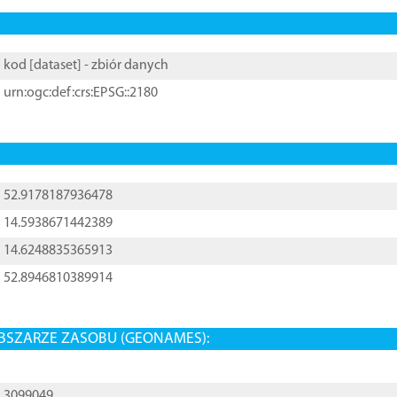
kod [
dataset
] - zbiór danych
urn:ogc:def:crs:EPSG::2180
52.9178187936478
14.5938671442389
14.6248835365913
52.8946810389914
BSZARZE ZASOBU (GEONAMES):
3099049