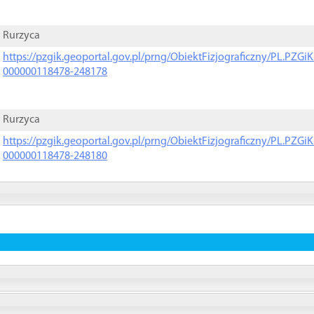
Rurzyca
https://pzgik.geoportal.gov.pl/prng/ObiektFizjograficzny/PL.PZG
000000118478-248178
Rurzyca
https://pzgik.geoportal.gov.pl/prng/ObiektFizjograficzny/PL.PZG
000000118478-248180