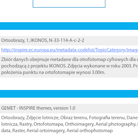
Ortoobrazy, 1, IKONOS, N-33-114-A-c-2-2
http://inspire.ec.europa.eu/metadata-codelist/TopicCategory/im
Zbiór danych obejmuje metadane dla otrofotomap cyfrowych dla o
pochodzącą z projektu IKONOS. Zdjęcia wykonane w roku 2003. Pr
położenia punktu na ortofotomapie wynosi 3.00m.
GEMET - INSPIRE themes, version 1.0
Ortoobrazy
,
Zdjęcie lotnicze
,
Obraz terenu
,
Fotografia terenu
,
Dane 
lotnicza
,
Rastry
,
Ortofotomapa
,
Orthoimagery
,
Aerial photography
,
data
,
Raster
,
Aerial ortoimagery
,
Aerial orthophotomap