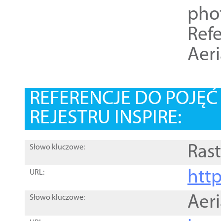
pho
Refe
Aer
REFERENCJE DO POJĘ
REJESTRU INSPIRE:
Rast
Słowo kluczowe:
htt
URL:
Aer
Słowo kluczowe: