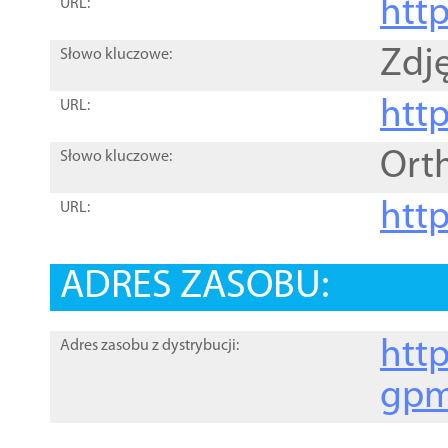
htt
URL:
Zdję
Słowo kluczowe:
htt
URL:
Ort
Słowo kluczowe:
http
URL:
ADRES ZASOBU:
http
Adres zasobu z dystrybucji:
gpm