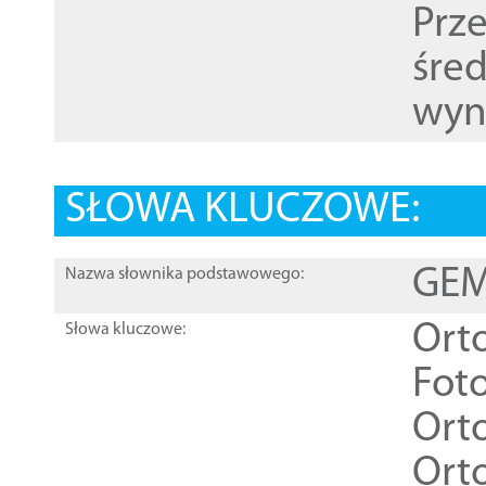
Prz
śre
wyn
SŁOWA KLUCZOWE:
GEME
Nazwa słownika podstawowego:
Ort
Słowa kluczowe:
Foto
Ort
Ort