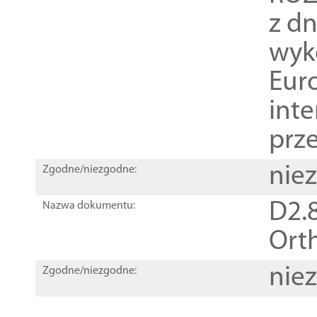
z dn
wyk
Euro
inte
prz
nie
Zgodne/niezgodne:
D2.8
Nazwa dokumentu:
Orth
nie
Zgodne/niezgodne: