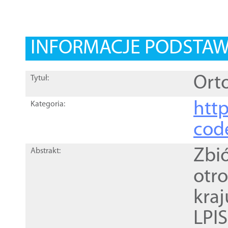
INFORMACJE PODSTA
Orto
Tytuł:
http
Kategoria:
cod
Zbi
Abstrakt:
otr
kra
LPI