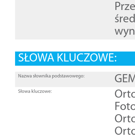
Prz
śre
wyn
SŁOWA KLUCZOWE:
GEME
Nazwa słownika podstawowego:
Ort
Słowa kluczowe:
Foto
Ort
Ort