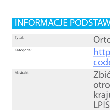
INFORMACJE PODSTA
Orto
Tytuł:
http
Kategoria:
cod
Zbi
Abstrakt:
otr
kra
LPI