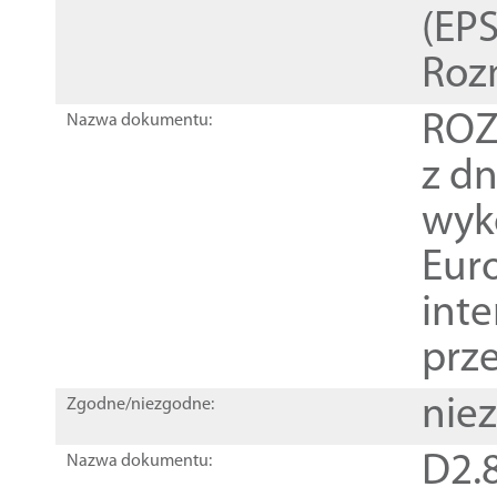
(EPS
Roz
ROZ
Nazwa dokumentu:
z dn
wyk
Euro
inte
prz
nie
Zgodne/niezgodne:
D2.8
Nazwa dokumentu: