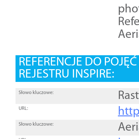
pho
Refe
Aer
REFERENCJE DO POJĘ
REJESTRU INSPIRE:
Rast
Słowo kluczowe:
htt
URL:
Aer
Słowo kluczowe: