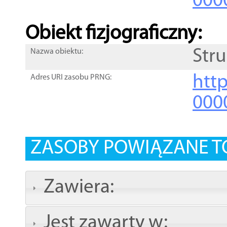
000
Obiekt fizjograficzny:
Str
Nazwa obiektu:
http
Adres URI zasobu PRNG:
000
ZASOBY POWIĄZANE T
Zawiera:
Jest zawarty w: