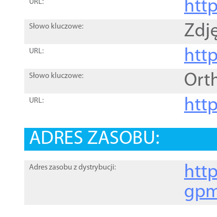
htt
URL:
Zdję
Słowo kluczowe:
htt
URL:
Ort
Słowo kluczowe:
http
URL:
ADRES ZASOBU:
http
Adres zasobu z dystrybucji:
gpm