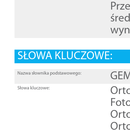
Prz
śre
wyn
SŁOWA KLUCZOWE:
GEME
Nazwa słownika podstawowego:
Ort
Słowa kluczowe:
Foto
Ort
Ort