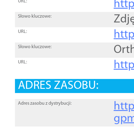
htt
URL:
Zdję
Słowo kluczowe:
htt
URL:
Ort
Słowo kluczowe:
http
URL:
ADRES ZASOBU:
http
Adres zasobu z dystrybucji:
gpm