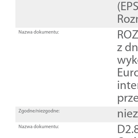
(EPS
Roz
ROZ
Nazwa dokumentu:
z dn
wyk
Euro
inte
prz
nie
Zgodne/niezgodne:
D2.8
Nazwa dokumentu: