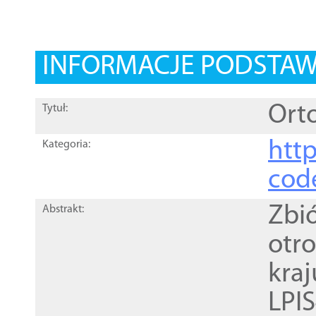
INFORMACJE PODSTA
Orto
Tytuł:
http
Kategoria:
cod
Zbi
Abstrakt:
otr
kra
LPI