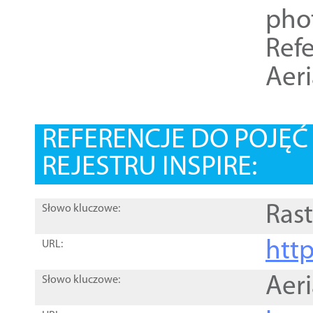
pho
Refe
Aer
REFERENCJE DO POJĘ
REJESTRU INSPIRE:
Rast
Słowo kluczowe:
htt
URL:
Aer
Słowo kluczowe: