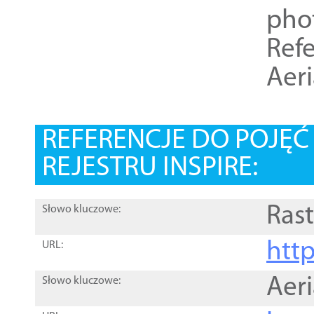
pho
Refe
Aer
REFERENCJE DO POJĘ
REJESTRU INSPIRE:
Rast
Słowo kluczowe:
htt
URL:
Aer
Słowo kluczowe: