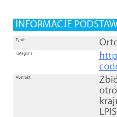
INFORMACJE PODSTA
Orto
Tytuł:
http
Kategoria:
cod
Zbi
Abstrakt:
otr
kra
LPI