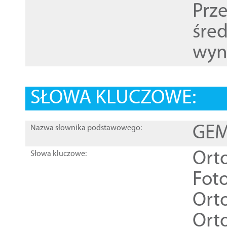
Prz
śre
wyn
SŁOWA KLUCZOWE:
GEME
Nazwa słownika podstawowego:
Ort
Słowa kluczowe:
Foto
Ort
Ort