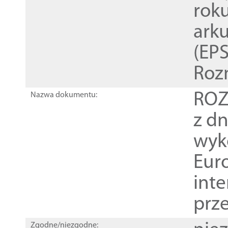
rok
ark
(EPS
Roz
ROZ
Nazwa dokumentu:
z dn
wyk
Euro
inte
prz
Zgodne/niezgodne: