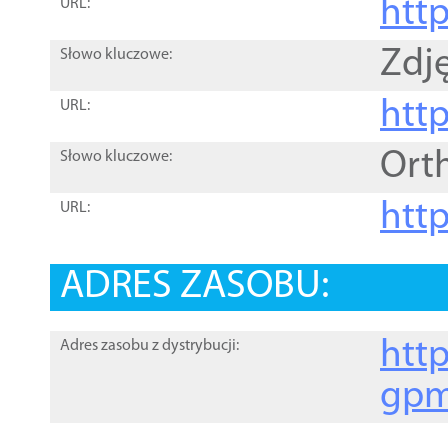
htt
URL:
Zdję
Słowo kluczowe:
htt
URL:
Ort
Słowo kluczowe:
http
URL:
ADRES ZASOBU:
http
Adres zasobu z dystrybucji:
gpm