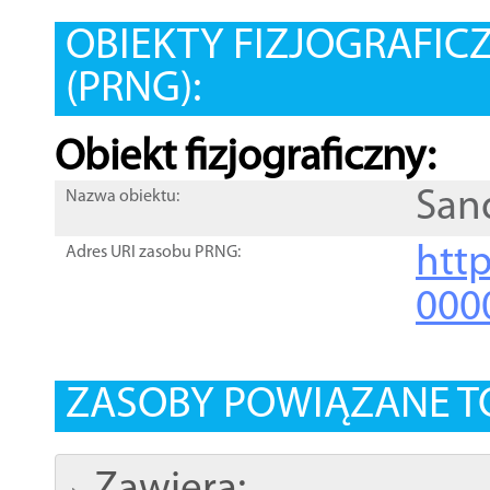
OBIEKTY FIZJOGRAFIC
(PRNG):
Obiekt fizjograficzny:
San
Nazwa obiektu:
http
Adres URI zasobu PRNG:
000
ZASOBY POWIĄZANE T