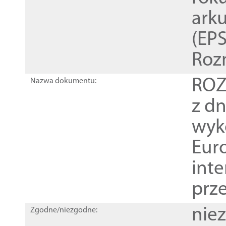
ark
(EPS
Roz
ROZ
Nazwa dokumentu:
z dn
wyk
Euro
inte
prz
nie
Zgodne/niezgodne: