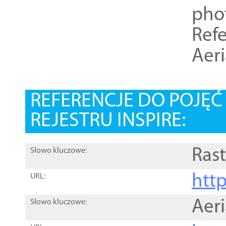
pho
Refe
Aer
REFERENCJE DO POJĘ
REJESTRU INSPIRE:
Rast
Słowo kluczowe:
htt
URL:
Aer
Słowo kluczowe: