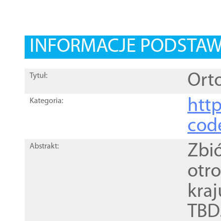
INFORMACJE PODSTA
Orto
Tytuł:
http
Kategoria:
cod
Zbi
Abstrakt:
otr
kra
TBD