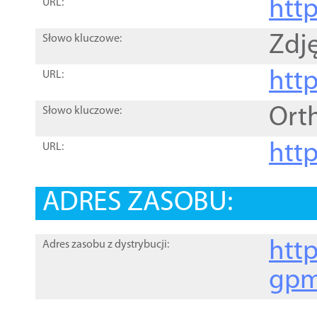
htt
URL:
Zdję
Słowo kluczowe:
htt
URL:
Ort
Słowo kluczowe:
http
URL:
ADRES ZASOBU:
http
Adres zasobu z dystrybucji:
gpm