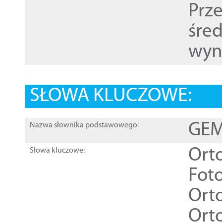
Prz
śre
wyn
SŁOWA KLUCZOWE:
GEME
Nazwa słownika podstawowego:
Ort
Słowa kluczowe:
Foto
Ort
Ort