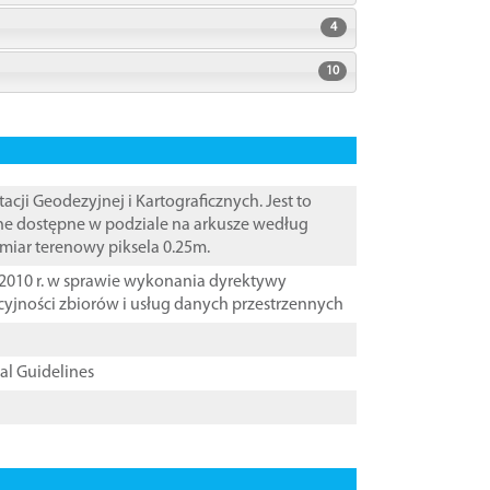
4
10
i Geodezyjnej i Kartograficznych. Jest to
ane dostępne w podziale na arkusze według
zmiar terenowy piksela 0.25m.
2010 r. w sprawie wykonania dyrektywy
cyjności zbiorów i usług danych przestrzennych
cal Guidelines