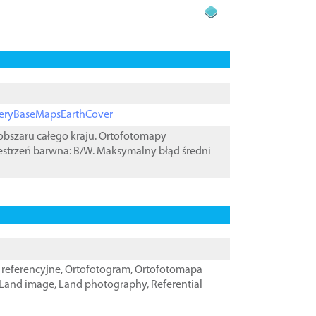
ageryBaseMapsEarthCover
bszaru całego kraju. Ortofotomapy
estrzeń barwna: B/W. Maksymalny błąd średni
referencyjne
,
Ortofotogram
,
Ortofotomapa
Land image
,
Land photography
,
Referential