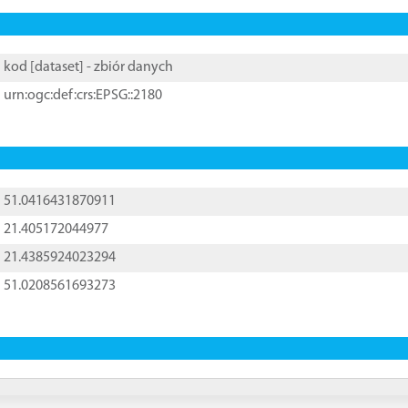
kod [
dataset
] - zbiór danych
urn:ogc:def:crs:EPSG::2180
51.0416431870911
21.405172044977
21.4385924023294
51.0208561693273