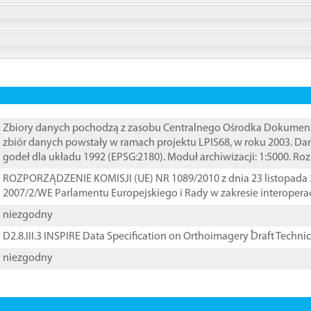
Zbiory danych pochodzą z zasobu Centralnego Ośrodka Dokumentacj
zbiór danych powstały w ramach projektu LPIS68, w roku 2003. D
godeł dla układu 1992 (EPSG:2180). Moduł archiwizacji: 1:5000. Ro
ROZPORZĄDZENIE KOMISJI (UE) NR 1089/2010 z dnia 23 listopada 
2007/2/WE Parlamentu Europejskiego i Rady w zakresie interopera
niezgodny
D2.8.III.3 INSPIRE Data Specification on Orthoimagery ֠Draft Techni
niezgodny