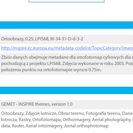
Ortoobrazy, 0.25, LPIS68, M-34-31-D-d-3-2
http://inspire.ec.europa.eu/metadata-codelist/TopicCategory/im
Zbiór danych obejmuje metadane dla otrofotomap cyfrowych dla o
pochodzącą z projektu LPIS68. Zdjęcia wykonane w roku 2003. Prz
położenia punktu na ortofotomapie wynosi 0.75m.
GEMET - INSPIRE themes, version 1.0
Ortoobrazy
,
Zdjęcie lotnicze
,
Obraz terenu
,
Fotografia terenu
,
Dane 
lotnicza
,
Rastry
,
Ortofotomapa
,
Orthoimagery
,
Aerial photography
,
data
,
Raster
,
Aerial ortoimagery
,
Aerial orthophotomap