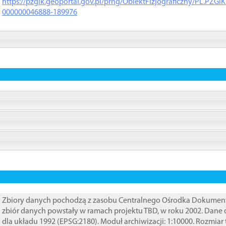
https://pzgik.geoportal.gov.pl/prng/ObiektFizjograficzny/PL.PZG
000000046888-189976
Zbiory danych pochodzą z zasobu Centralnego Ośrodka Dokumentacj
zbiór danych powstały w ramach projektu TBD, w roku 2002. Dane
dla układu 1992 (EPSG:2180). Moduł archiwizacji: 1:10000. Rozmiar