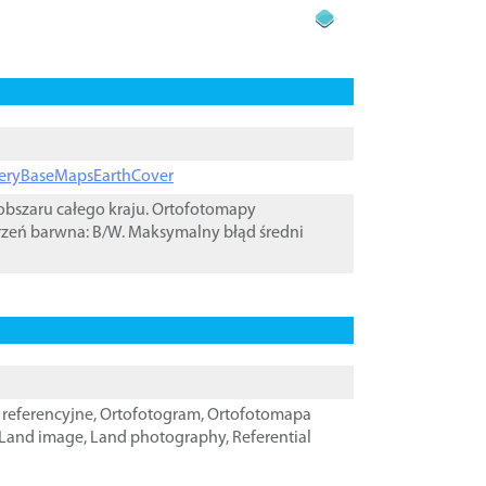
ageryBaseMapsEarthCover
bszaru całego kraju. Ortofotomapy
rzeń barwna: B/W. Maksymalny błąd średni
referencyjne
,
Ortofotogram
,
Ortofotomapa
Land image
,
Land photography
,
Referential