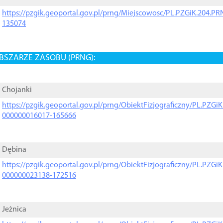
https://pzgik.geoportal.gov.pl/prng/Miejscowosc/PL.PZGiK.204.
135074
BSZARZE ZASOBU (PRNG):
Chojanki
https://pzgik.geoportal.gov.pl/prng/ObiektFizjograficzny/PL.PZG
000000016017-165666
Dębina
https://pzgik.geoportal.gov.pl/prng/ObiektFizjograficzny/PL.PZG
000000023138-172516
Jeżnica