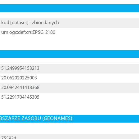
kod [
dataset
] - zbiór danych
urn:ogc:def:crs:EPSG::2180
51.2499954153213
20.062020225003
20.0942441418368
51.2291704145305
BSZARZE ZASOBU (GEONAMES):
755934