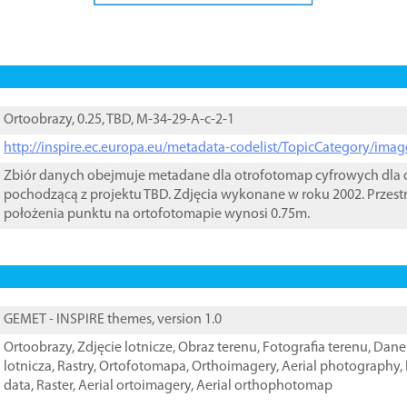
Ortoobrazy, 0.25, TBD, M-34-29-A-c-2-1
http://inspire.ec.europa.eu/metadata-codelist/TopicCategory/im
Zbiór danych obejmuje metadane dla otrofotomap cyfrowych dla o
pochodzącą z projektu TBD. Zdjęcia wykonane w roku 2002. Przest
położenia punktu na ortofotomapie wynosi 0.75m.
GEMET - INSPIRE themes, version 1.0
Ortoobrazy
,
Zdjęcie lotnicze
,
Obraz terenu
,
Fotografia terenu
,
Dane 
lotnicza
,
Rastry
,
Ortofotomapa
,
Orthoimagery
,
Aerial photography
,
data
,
Raster
,
Aerial ortoimagery
,
Aerial orthophotomap