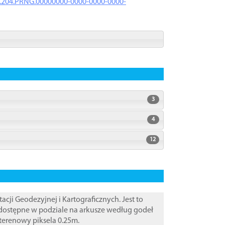
iK.204.PRNG.00000000-0000-0000-0000-
3
4
12
i Geodezyjnej i Kartograficznych. Jest to
 dostępne w podziale na arkusze według godeł
 terenowy piksela 0.25m.