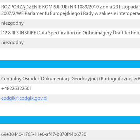
ROZPORZĄDZENIE KOMISJI (UE) NR 1089/2010 z dnia 23 listopada 
2007/2/WE Parlamentu Europejskiego i Rady w zakresie interopera
niezgodny
D2.8.III.3 INSPIRE Data Specification on Orthoimagery ֠Draft Techni
niezgodny
Centralny Ośrodek Dokumentacji Geodezyjnej i Kartograficznej w
+48225322501
codgik@codgik.gov.pl
69e30440-1765-11e6-af47-b870f44b6730