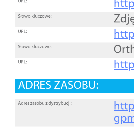
htt
URL:
Zdję
Słowo kluczowe:
htt
URL:
Ort
Słowo kluczowe:
http
URL:
ADRES ZASOBU:
http
Adres zasobu z dystrybucji:
gpm