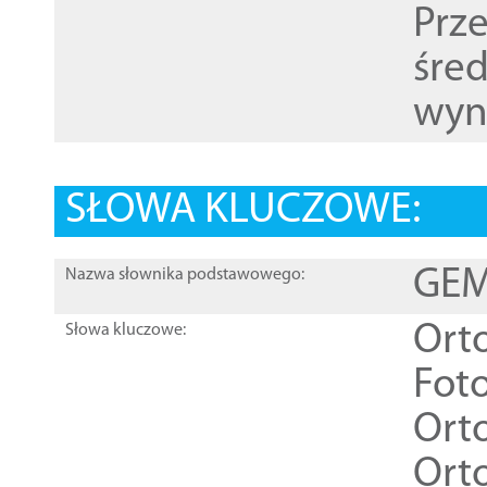
Prz
śre
wyn
SŁOWA KLUCZOWE:
GEME
Nazwa słownika podstawowego:
Ort
Słowa kluczowe:
Foto
Ort
Ort