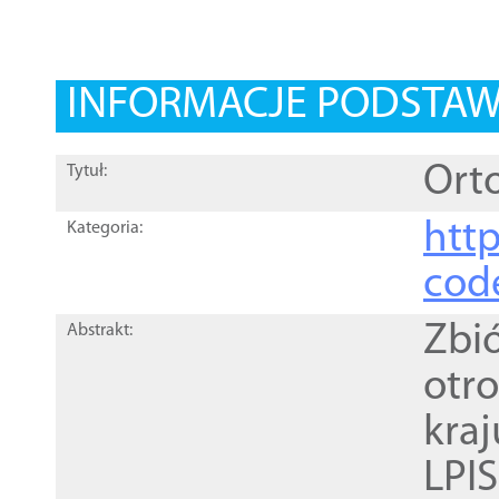
INFORMACJE PODSTA
Orto
Tytuł:
http
Kategoria:
cod
Zbi
Abstrakt:
otr
kra
LPI