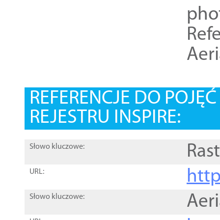
pho
Refe
Aer
REFERENCJE DO POJĘ
REJESTRU INSPIRE:
Rast
Słowo kluczowe:
htt
URL:
Aer
Słowo kluczowe: