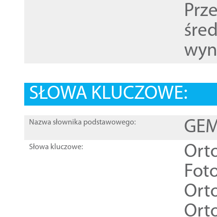
Prz
śre
wyn
SŁOWA KLUCZOWE:
GEME
Nazwa słownika podstawowego:
Ort
Słowa kluczowe:
Foto
Ort
Ort