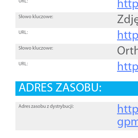
htt
URL:
Zdję
Słowo kluczowe:
htt
URL:
Ort
Słowo kluczowe:
http
URL:
ADRES ZASOBU:
http
Adres zasobu z dystrybucji:
gpm