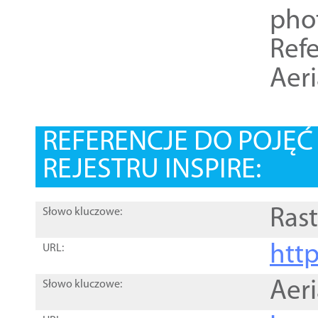
pho
Refe
Aer
REFERENCJE DO POJĘ
REJESTRU INSPIRE:
Rast
Słowo kluczowe:
htt
URL:
Aer
Słowo kluczowe: