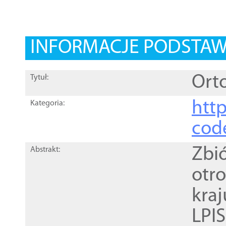
INFORMACJE PODSTA
Orto
Tytuł:
http
Kategoria:
cod
Zbi
Abstrakt:
otr
kra
LPI