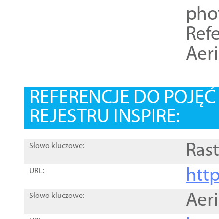
pho
Refe
Aer
REFERENCJE DO POJĘ
REJESTRU INSPIRE:
Rast
Słowo kluczowe:
htt
URL:
Aer
Słowo kluczowe: