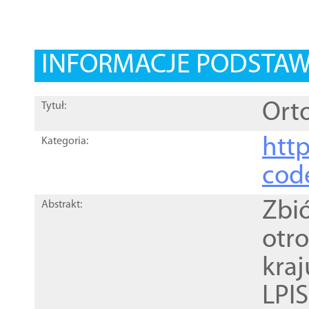
INFORMACJE PODSTA
Orto
Tytuł:
http
Kategoria:
cod
Zbi
Abstrakt:
otr
kra
LPI