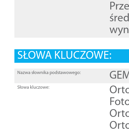
Prz
śre
wyn
SŁOWA KLUCZOWE:
GEME
Nazwa słownika podstawowego:
Ort
Słowa kluczowe:
Foto
Ort
Ort