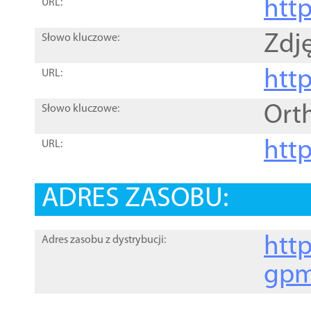
htt
URL:
Zdję
Słowo kluczowe:
htt
URL:
Ort
Słowo kluczowe:
http
URL:
ADRES ZASOBU:
http
Adres zasobu z dystrybucji:
gpm