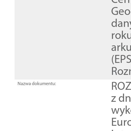
Cen
Geod
dan
rok
ark
(EPS
Roz
ROZ
Nazwa dokumentu:
z dn
wyk
Euro