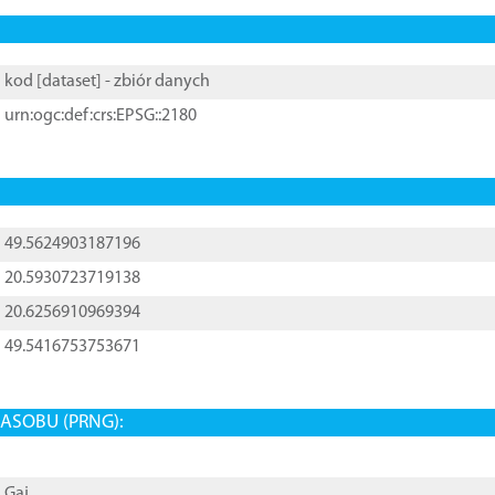
kod [
dataset
] - zbiór danych
urn:ogc:def:crs:EPSG::2180
49.5624903187196
20.5930723719138
20.6256910969394
49.5416753753671
ASOBU (PRNG):
Gaj