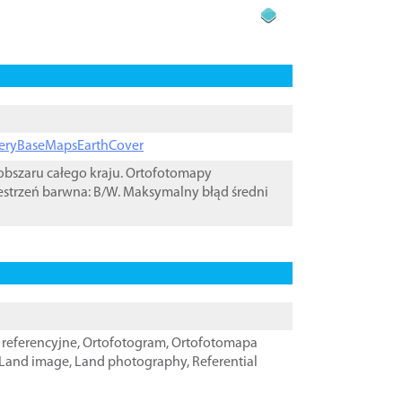
ageryBaseMapsEarthCover
bszaru całego kraju. Ortofotomapy
estrzeń barwna: B/W. Maksymalny błąd średni
referencyjne
,
Ortofotogram
,
Ortofotomapa
Land image
,
Land photography
,
Referential