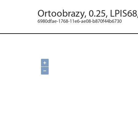
Ortoobrazy, 0.25, LPIS68
6980dfae-1768-11e6-ae08-b870f44b6730
+
−