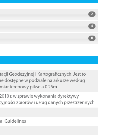
2
4
8
i Geodezyjnej i Kartograficznych. Jest to
ane dostępne w podziale na arkusze według
zmiar terenowy piksela 0.25m.
2010 r. w sprawie wykonania dyrektywy
cyjności zbiorów i usług danych przestrzennych
cal Guidelines