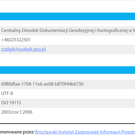
Centralny Ośrodek Dokumentacji Geodezyjnej i Kartograficznej w
+48225322501
codgik@codgik.gov.pl
6980dfae-1768-11e6-ae08-b870f44b6730
UTF-8
ISO 19115
2003/cor.1:2006
enerowane przez
Wrocławski Instytut Zastosowań Informacji Przestrz