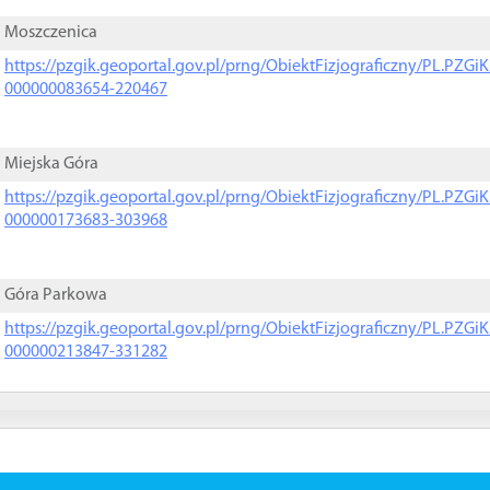
Moszczenica
https://pzgik.geoportal.gov.pl/prng/ObiektFizjograficzny/PL.PZG
000000083654-220467
Miejska Góra
https://pzgik.geoportal.gov.pl/prng/ObiektFizjograficzny/PL.PZG
000000173683-303968
Góra Parkowa
https://pzgik.geoportal.gov.pl/prng/ObiektFizjograficzny/PL.PZG
000000213847-331282