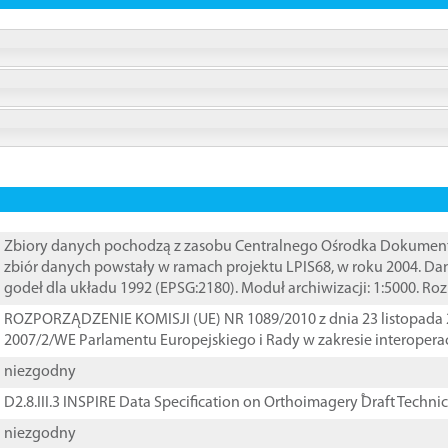
Zbiory danych pochodzą z zasobu Centralnego Ośrodka Dokumentacj
zbiór danych powstały w ramach projektu LPIS68, w roku 2004. D
godeł dla układu 1992 (EPSG:2180). Moduł archiwizacji: 1:5000. Ro
ROZPORZĄDZENIE KOMISJI (UE) NR 1089/2010 z dnia 23 listopada 
2007/2/WE Parlamentu Europejskiego i Rady w zakresie interopera
niezgodny
D2.8.III.3 INSPIRE Data Specification on Orthoimagery ֠Draft Techni
niezgodny