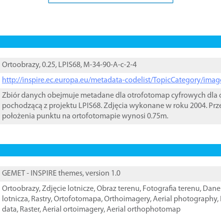
Ortoobrazy, 0.25, LPIS68, M-34-90-A-c-2-4
http://inspire.ec.europa.eu/metadata-codelist/TopicCategory/im
Zbiór danych obejmuje metadane dla otrofotomap cyfrowych dla o
pochodzącą z projektu LPIS68. Zdjęcia wykonane w roku 2004. Prz
położenia punktu na ortofotomapie wynosi 0.75m.
GEMET - INSPIRE themes, version 1.0
Ortoobrazy
,
Zdjęcie lotnicze
,
Obraz terenu
,
Fotografia terenu
,
Dane 
lotnicza
,
Rastry
,
Ortofotomapa
,
Orthoimagery
,
Aerial photography
,
data
,
Raster
,
Aerial ortoimagery
,
Aerial orthophotomap