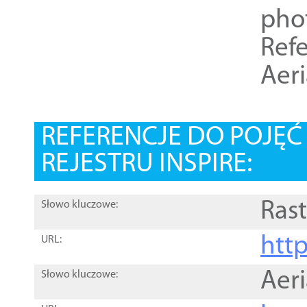
pho
Refe
Aer
REFERENCJE DO POJĘ
REJESTRU INSPIRE:
Rast
Słowo kluczowe:
htt
URL:
Aer
Słowo kluczowe: