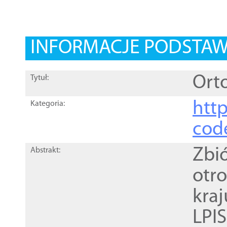
INFORMACJE PODSTA
Orto
Tytuł:
http
Kategoria:
cod
Zbi
Abstrakt:
otr
kra
LPI