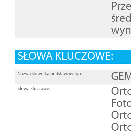
Prz
śre
wyn
SŁOWA KLUCZOWE:
GEME
Nazwa słownika podstawowego:
Ort
Słowa kluczowe:
Foto
Ort
Ort