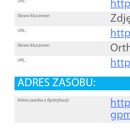
htt
URL:
Zdję
Słowo kluczowe:
htt
URL:
Ort
Słowo kluczowe:
http
URL:
ADRES ZASOBU:
http
Adres zasobu z dystrybucji:
gpm