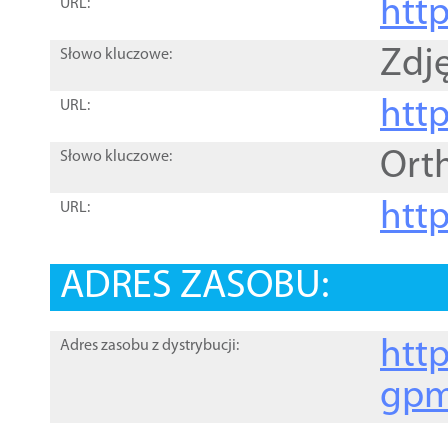
htt
URL:
Zdję
Słowo kluczowe:
htt
URL:
Ort
Słowo kluczowe:
http
URL:
ADRES ZASOBU:
http
Adres zasobu z dystrybucji:
gpm