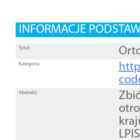
INFORMACJE PODSTA
Orto
Tytuł:
http
Kategoria:
cod
Zbi
Abstrakt:
otr
kra
LPI