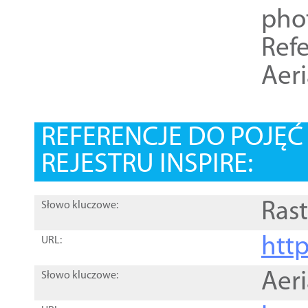
pho
Refe
Aer
REFERENCJE DO POJĘ
REJESTRU INSPIRE:
Rast
Słowo kluczowe:
htt
URL:
Aer
Słowo kluczowe: