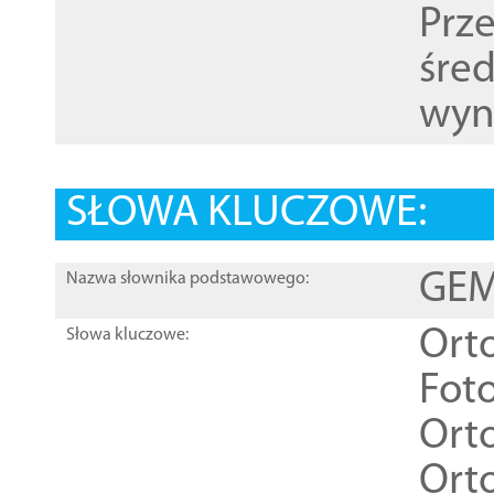
Prz
śre
wyn
SŁOWA KLUCZOWE:
GEME
Nazwa słownika podstawowego:
Ort
Słowa kluczowe:
Foto
Ort
Ort