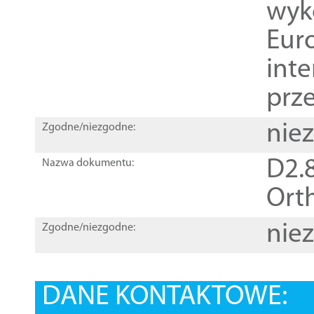
wyk
Euro
inte
prz
nie
Zgodne/niezgodne:
D2.8
Nazwa dokumentu:
Orth
nie
Zgodne/niezgodne:
DANE KONTAKTOWE: