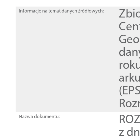
Zbi
Informacje na temat danych źródłowych:
Cen
Geod
dan
rok
ark
(EPS
Roz
ROZ
Nazwa dokumentu:
z dn