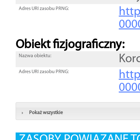
http
Adres URI zasobu PRNG:
000
Obiekt fizjograficzny:
Kor
Nazwa obiektu:
http
Adres URI zasobu PRNG:
000
Pokaż wszystkie
ZASOBY POWIĄZANE T