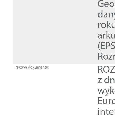
Geod
dan
rok
ark
(EPS
Roz
ROZ
Nazwa dokumentu:
z dn
wyk
Euro
inte