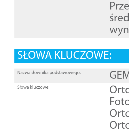
Prz
śre
wyn
SŁOWA KLUCZOWE:
GEME
Nazwa słownika podstawowego:
Ort
Słowa kluczowe:
Foto
Ort
Ort