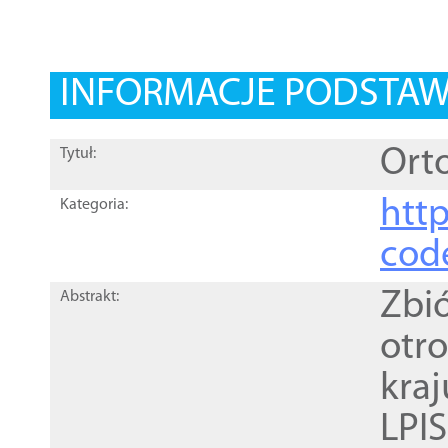
INFORMACJE PODSTA
Orto
Tytuł:
http
Kategoria:
cod
Zbi
Abstrakt:
otr
kra
LPI