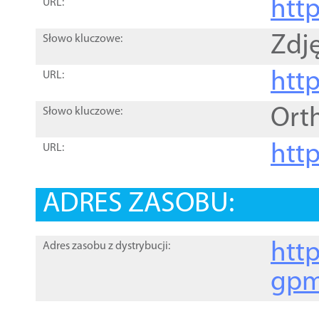
htt
URL:
Zdję
Słowo kluczowe:
htt
URL:
Ort
Słowo kluczowe:
http
URL:
ADRES ZASOBU:
http
Adres zasobu z dystrybucji:
gpm