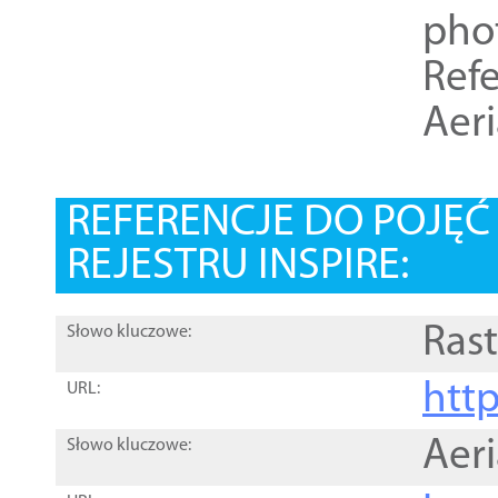
pho
Refe
Aer
REFERENCJE DO POJĘ
REJESTRU INSPIRE:
Rast
Słowo kluczowe:
htt
URL:
Aer
Słowo kluczowe: