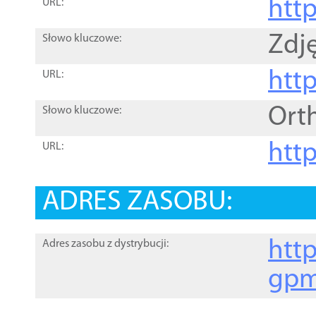
htt
URL:
Zdję
Słowo kluczowe:
htt
URL:
Ort
Słowo kluczowe:
http
URL:
ADRES ZASOBU:
http
Adres zasobu z dystrybucji:
gpm