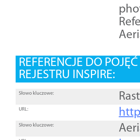
pho
Refe
Aer
REFERENCJE DO POJĘ
REJESTRU INSPIRE:
Rast
Słowo kluczowe:
htt
URL:
Aer
Słowo kluczowe: