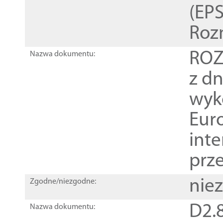
(EPS
Roz
ROZ
Nazwa dokumentu:
z dn
wyk
Euro
inte
prz
nie
Zgodne/niezgodne:
D2.8
Nazwa dokumentu: