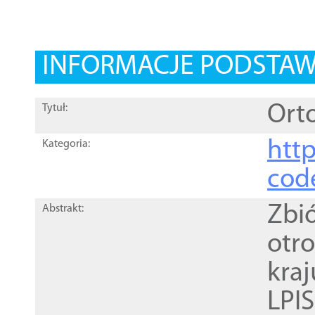
INFORMACJE PODSTA
Orto
Tytuł:
http
Kategoria:
cod
Zbi
Abstrakt:
otr
kra
LPI