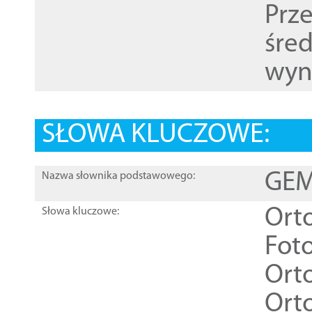
Prz
śre
wyn
SŁOWA KLUCZOWE:
GEME
Nazwa słownika podstawowego:
Ort
Słowa kluczowe:
Foto
Ort
Ort