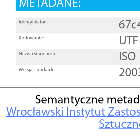
METADANE:
67c
Identyfikator:
UTF
Kodowanie:
ISO
Nazwa standardu:
200
Wersja standardu:
Semantyczne metad
Wrocławski Instytut Zasto
Sztuczne