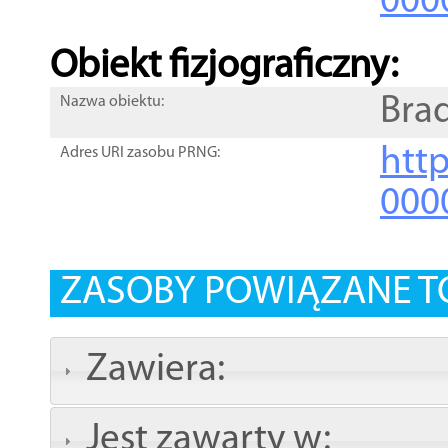
000
Obiekt fizjograficzny:
Bra
Nazwa obiektu:
http
Adres URI zasobu PRNG:
000
ZASOBY POWIĄZANE T
Zawiera:
Jest zawarty w: