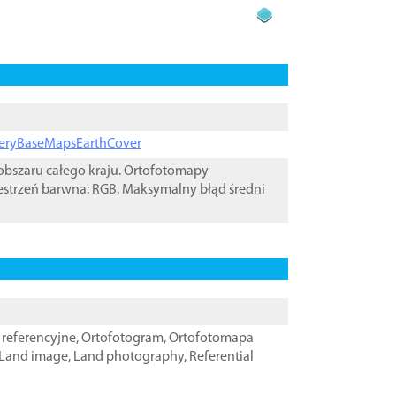
ageryBaseMapsEarthCover
bszaru całego kraju. Ortofotomapy
estrzeń barwna: RGB. Maksymalny błąd średni
referencyjne
,
Ortofotogram
,
Ortofotomapa
Land image
,
Land photography
,
Referential