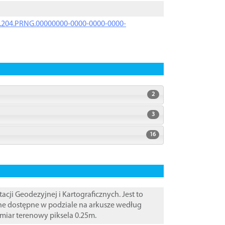
iK.204.PRNG.00000000-0000-0000-0000-
2
3
16
i Geodezyjnej i Kartograficznych. Jest to
ane dostępne w podziale na arkusze według
zmiar terenowy piksela 0.25m.