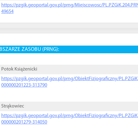
https://pzgik.geoportal.gov.pl/prng/Miejscowosc/PL.PZGiK.204.
49654
BSZARZE ZASOBU (PRNG):
Potok Książenicki
https://pzgik.geoportal.gov.pl/prng/ObiektFizjograficzny/PL.PZG
000000201223-313790
Strąkowiec
https://pzgik.geoportal.gov.pl/prng/ObiektFizjograficzny/PL.PZG
000000201279-314050