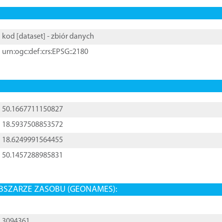
kod [
dataset
] - zbiór danych
urn:ogc:def:crs:EPSG::2180
50.1667711150827
18.5937508853572
18.6249991564455
50.1457288985831
BSZARZE ZASOBU (GEONAMES):
3094361