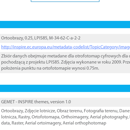
Ortoobrazy, 0.25, LPIS85, M-34-62-C-a-2-2
http://inspire.ec.europa.eu/metadata-codelist/TopicCategory/im
Zbiór danych obejmuje metadane dla otrofotomap cyfrowych dla o
pochodzącą z projektu LPIS85. Zdjęcia wykonane w roku 2009. Prz
położenia punktu na ortofotomapie wynosi 0.75m.
GEMET - INSPIRE themes, version 1.0
Ortoobrazy
,
Zdjęcie lotnicze
,
Obraz terenu
,
Fotografia terenu
,
Dane 
lotnicza
,
Rastry
,
Ortofotomapa
,
Orthoimagery
,
Aerial photography
,
data
,
Raster
,
Aerial ortoimagery
,
Aerial orthophotomap