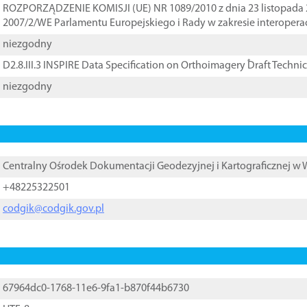
ROZPORZĄDZENIE KOMISJI (UE) NR 1089/2010 z dnia 23 listopada 
2007/2/WE Parlamentu Europejskiego i Rady w zakresie interopera
niezgodny
D2.8.III.3 INSPIRE Data Specification on Orthoimagery ֠Draft Techni
niezgodny
Centralny Ośrodek Dokumentacji Geodezyjnej i Kartograficznej w
+48225322501
codgik@codgik.gov.pl
67964dc0-1768-11e6-9fa1-b870f44b6730