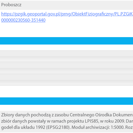
Proboszcz
https://pzgik.geoportal.gov.pl/prng/ObiektFizjograficzny/PL.PZG
000000230560-351440
Zbiory danych pochodzą z zasobu Centralnego Ośrodka Dokumentacj
zbiór danych powstały w ramach projektu LPIS85, w roku 2009. D
godeł dla układu 1992 (EPSG:2180). Moduł archiwizacji: 1:5000. Ro