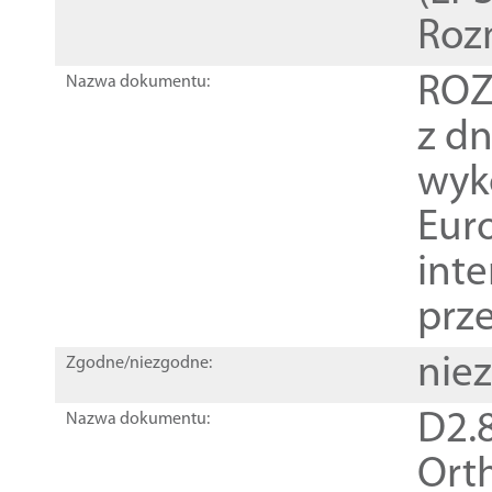
Roz
ROZ
Nazwa dokumentu:
z dn
wyk
Euro
inte
prz
nie
Zgodne/niezgodne:
D2.8
Nazwa dokumentu:
Orth