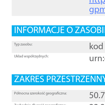
http
gpm
INFORMACJE O ZASOBI
kod 
Typ zasobu:
urn:
Układ współrzędnych:
ZAKRES PRZESTRZENNY
50.
Północna szerokość geograficzna: