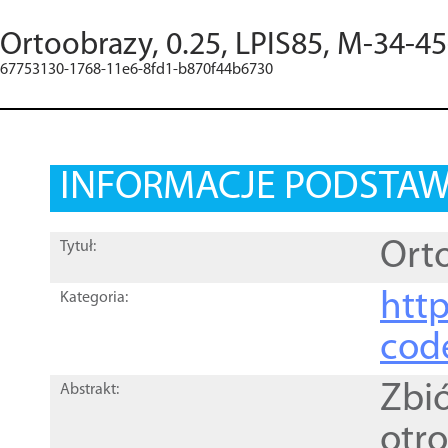
Ortoobrazy, 0.25, LPIS85, M-34-45
67753130-1768-11e6-8fd1-b870f44b6730
INFORMACJE PODSTA
Orto
Tytuł:
http
Kategoria:
cod
Zbi
Abstrakt:
otr