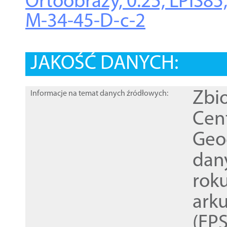
Ortoobrazy, 0.25, LPIS8
M-34-45-D-c-2
JAKOŚĆ DANYCH:
Zbi
Informacje na temat danych źródłowych:
Cen
Geod
dan
rok
ark
(EPS