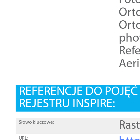
Foto
Ort
Ort
pho
Refe
Aer
REFERENCJE DO POJĘ
REJESTRU INSPIRE:
Rast
Słowo kluczowe:
URL: