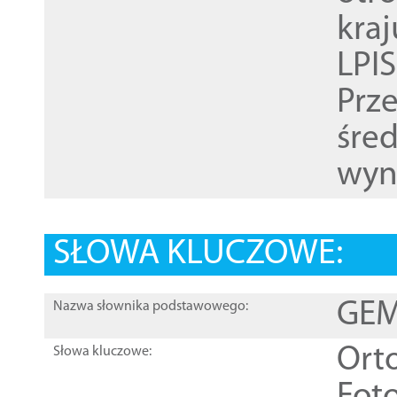
kra
LPI
Prz
śre
wyn
SŁOWA KLUCZOWE:
GEME
Nazwa słownika podstawowego:
Ort
Słowa kluczowe: