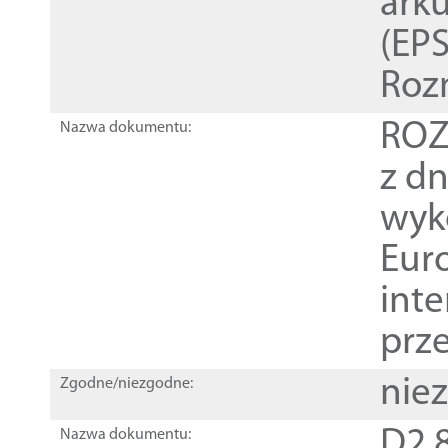
ark
(EPS
Roz
ROZ
Nazwa dokumentu:
z dn
wyk
Euro
inte
prz
nie
Zgodne/niezgodne:
D2.8
Nazwa dokumentu: