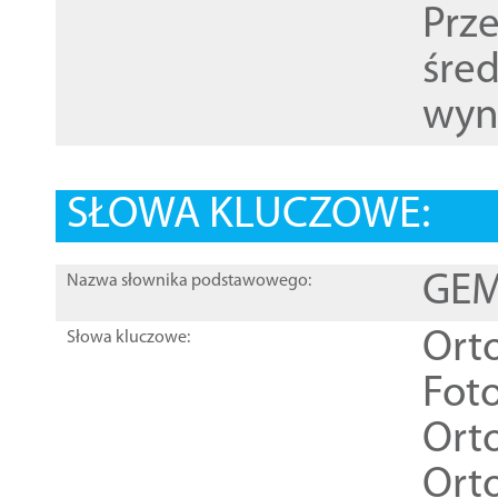
Prz
śre
wyn
SŁOWA KLUCZOWE:
GEME
Nazwa słownika podstawowego:
Ort
Słowa kluczowe:
Foto
Ort
Ort