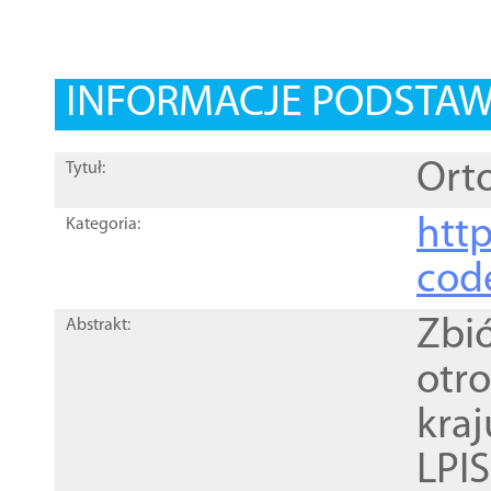
INFORMACJE PODSTA
Orto
Tytuł:
http
Kategoria:
cod
Zbi
Abstrakt:
otr
kra
LPI