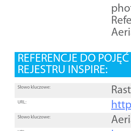
pho
Refe
Aer
REFERENCJE DO POJĘ
REJESTRU INSPIRE:
Rast
Słowo kluczowe:
htt
URL:
Aer
Słowo kluczowe: