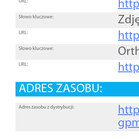
htt
URL:
Zdję
Słowo kluczowe:
htt
URL:
Ort
Słowo kluczowe:
http
URL:
ADRES ZASOBU:
http
Adres zasobu z dystrybucji:
gpm