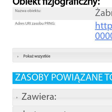
Obiekt fizjograficzny:
Żab
Nazwa obiektu:
http
Adres URI zasobu PRNG:
000
Pokaż wszystkie
ZASOBY POWIĄZANE T
Zawiera: