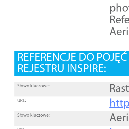
pho
Refe
Aer
REFERENCJE DO POJĘ
REJESTRU INSPIRE:
Rast
Słowo kluczowe:
htt
URL:
Aer
Słowo kluczowe: