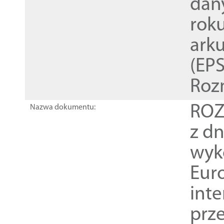
dan
rok
ark
(EPS
Roz
ROZ
Nazwa dokumentu:
z dn
wyk
Euro
inte
prz