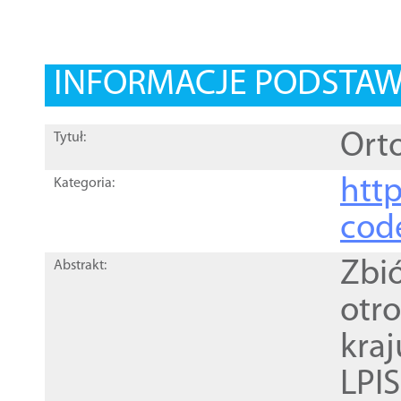
INFORMACJE PODSTA
Orto
Tytuł:
http
Kategoria:
cod
Zbi
Abstrakt:
otr
kra
LPI