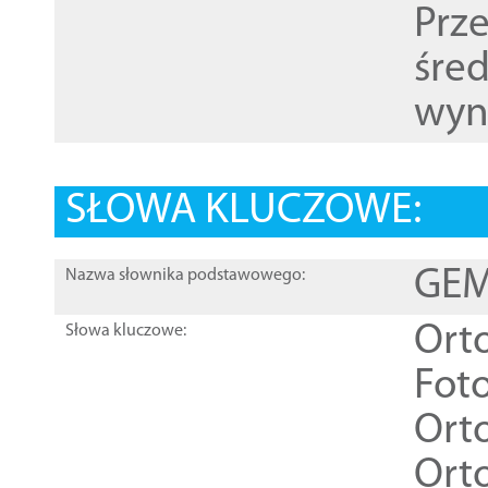
Prz
śre
wyn
SŁOWA KLUCZOWE:
GEME
Nazwa słownika podstawowego:
Ort
Słowa kluczowe:
Foto
Ort
Ort