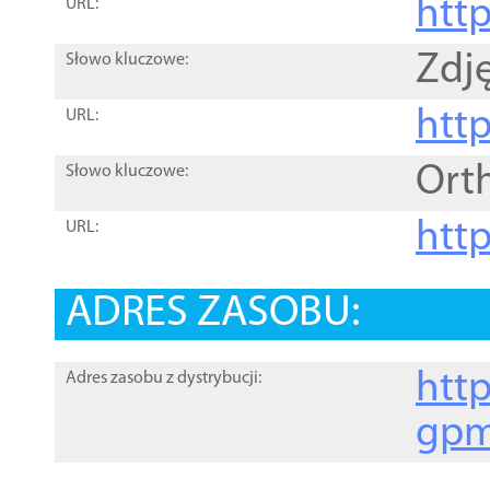
htt
URL:
Zdję
Słowo kluczowe:
htt
URL:
Ort
Słowo kluczowe:
http
URL:
ADRES ZASOBU:
http
Adres zasobu z dystrybucji:
gpm