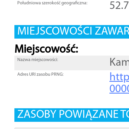
52.
Południowa szerokość geograficzna:
MIEJSCOWOŚCI ZAWART
Miejscowość:
Kam
Nazwa miejscowości:
htt
Adres URI zasobu PRNG:
000
ZASOBY POWIĄZANE T