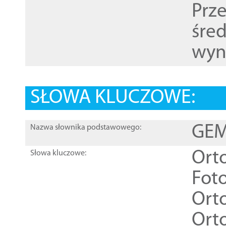
Prz
śre
wyn
SŁOWA KLUCZOWE:
GEME
Nazwa słownika podstawowego:
Ort
Słowa kluczowe:
Foto
Ort
Ort