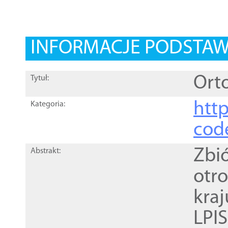
INFORMACJE PODSTA
Orto
Tytuł:
http
Kategoria:
cod
Zbi
Abstrakt:
otr
kra
LPI