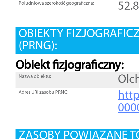
52.
Południowa szerokość geograficzna:
OBIEKTY FIZJOGRAFIC
(PRNG):
Obiekt fizjograficzny:
Olc
Nazwa obiektu:
http
Adres URI zasobu PRNG:
000
ZASOBY POWIĄZANE T