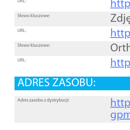
htt
URL:
Zdję
Słowo kluczowe:
htt
URL:
Ort
Słowo kluczowe:
http
URL:
ADRES ZASOBU:
http
Adres zasobu z dystrybucji:
gpm