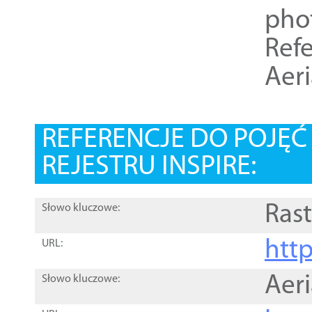
pho
Refe
Aer
REFERENCJE DO POJĘ
REJESTRU INSPIRE:
Rast
Słowo kluczowe:
htt
URL:
Aer
Słowo kluczowe: