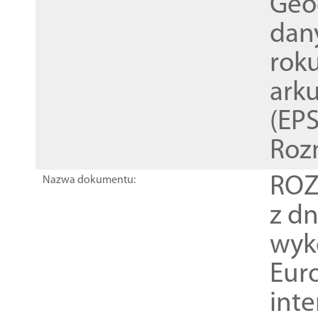
Geod
dan
rok
ark
(EPS
Roz
ROZ
Nazwa dokumentu:
z dn
wyk
Euro
inte