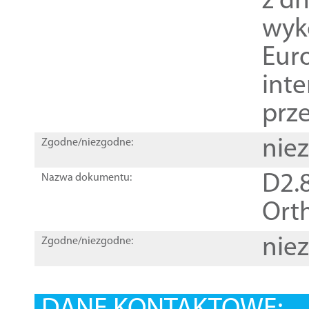
z dn
wyk
Euro
inte
prz
nie
Zgodne/niezgodne:
D2.8
Nazwa dokumentu:
Orth
nie
Zgodne/niezgodne: