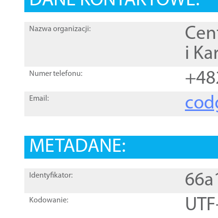
DANE KONTAKTOWE:
Cen
Nazwa organizacji:
i Ka
+48
Numer telefonu:
cod
Email:
METADANE:
66a
Identyfikator:
UTF
Kodowanie: