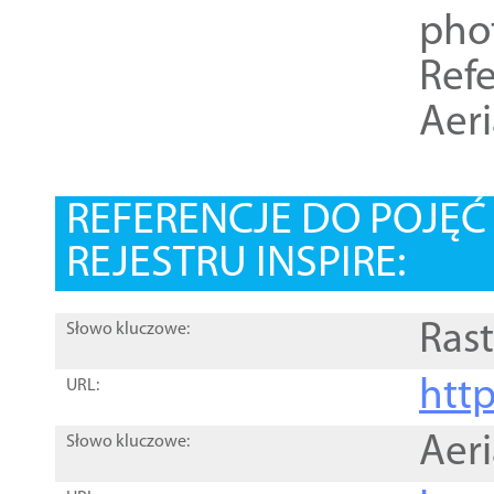
pho
Refe
Aer
REFERENCJE DO POJĘ
REJESTRU INSPIRE:
Rast
Słowo kluczowe:
htt
URL:
Aer
Słowo kluczowe: