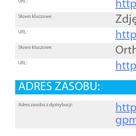
htt
URL:
Zdję
Słowo kluczowe:
htt
URL:
Ort
Słowo kluczowe:
http
URL:
ADRES ZASOBU:
http
Adres zasobu z dystrybucji:
gpm