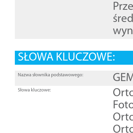
Prz
śre
wyn
SŁOWA KLUCZOWE:
GEME
Nazwa słownika podstawowego:
Ort
Słowa kluczowe:
Foto
Ort
Ort