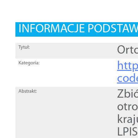
INFORMACJE PODSTA
Orto
Tytuł:
http
Kategoria:
cod
Zbi
Abstrakt:
otr
kra
LPI