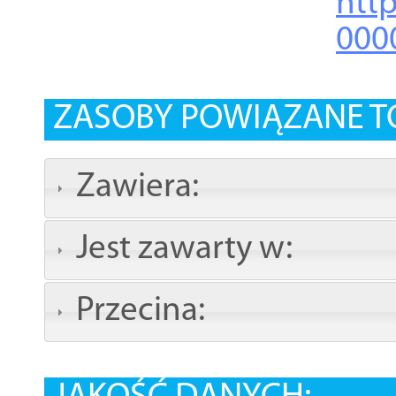
http
000
ZASOBY POWIĄZANE T
Zawiera:
Jest zawarty w:
Przecina: