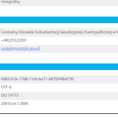
niezgodny
Centralny Ośrodek Dokumentacji Geodezyjnej i Kartograficznej w
+48225322501
codgik@codgik.gov.pl
66837e2e-1768-11e6-be71-b870f44b6730
UTF-8
ISO 19115
2003/cor.1:2006