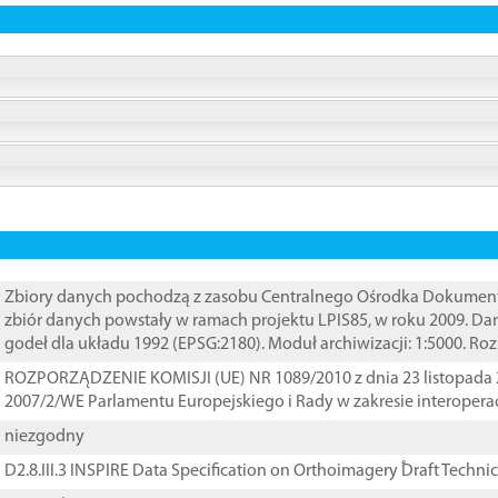
Zbiory danych pochodzą z zasobu Centralnego Ośrodka Dokumentacj
zbiór danych powstały w ramach projektu LPIS85, w roku 2009. D
godeł dla układu 1992 (EPSG:2180). Moduł archiwizacji: 1:5000. Ro
ROZPORZĄDZENIE KOMISJI (UE) NR 1089/2010 z dnia 23 listopada 
2007/2/WE Parlamentu Europejskiego i Rady w zakresie interopera
niezgodny
D2.8.III.3 INSPIRE Data Specification on Orthoimagery ֠Draft Techni