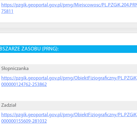
https://pzgik.geoportal.gov.pl/prng/Miejscowosc/PL.PZGiK.204.
75811
BSZARZE ZASOBU (PRNG):
Słopniczanka
https://pzgik.geoportal.gov.pl/prng/ObiektFizjograficzny/PL.PZG
000000124762-253862
Zadział
https://pzgik.geoportal.gov.pl/prng/ObiektFizjograficzny/PL.PZG
000000155609-281032