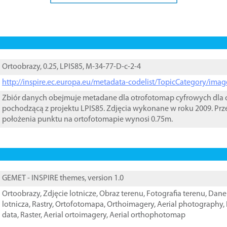
Ortoobrazy, 0.25, LPIS85, M-34-77-D-c-2-4
http://inspire.ec.europa.eu/metadata-codelist/TopicCategory/im
Zbiór danych obejmuje metadane dla otrofotomap cyfrowych dla o
pochodzącą z projektu LPIS85. Zdjęcia wykonane w roku 2009. Prz
położenia punktu na ortofotomapie wynosi 0.75m.
GEMET - INSPIRE themes, version 1.0
Ortoobrazy
,
Zdjęcie lotnicze
,
Obraz terenu
,
Fotografia terenu
,
Dane 
lotnicza
,
Rastry
,
Ortofotomapa
,
Orthoimagery
,
Aerial photography
,
data
,
Raster
,
Aerial ortoimagery
,
Aerial orthophotomap