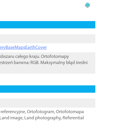
ageryBaseMapsEarthCover
bszaru całego kraju. Ortofotomapy
estrzeń barwna: RGB. Maksymalny błąd średni
referencyjne
,
Ortofotogram
,
Ortofotomapa
Land image
,
Land photography
,
Referential