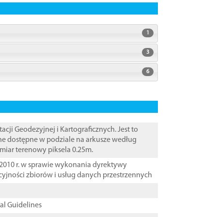
1
3
6
i Geodezyjnej i Kartograficznych. Jest to
ane dostępne w podziale na arkusze według
zmiar terenowy piksela 0.25m.
2010 r. w sprawie wykonania dyrektywy
cyjności zbiorów i usług danych przestrzennych
cal Guidelines