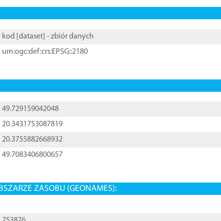
kod [
dataset
] - zbiór danych
urn:ogc:def:crs:EPSG::2180
49.729159042048
20.3431753087819
20.3755882668932
49.7083406800657
BSZARZE ZASOBU (GEONAMES):
753876