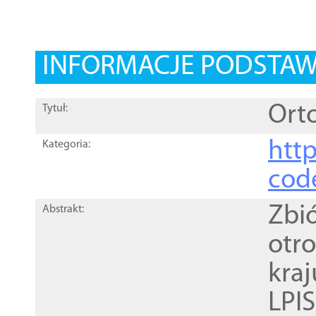
INFORMACJE PODSTA
Orto
Tytuł:
http
Kategoria:
cod
Zbi
Abstrakt:
otr
kra
LPI