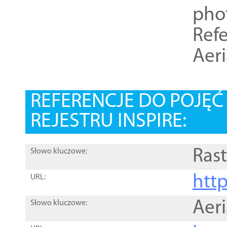
pho
Refe
Aer
REFERENCJE DO POJĘ
REJESTRU INSPIRE:
Rast
Słowo kluczowe:
htt
URL:
Aer
Słowo kluczowe: