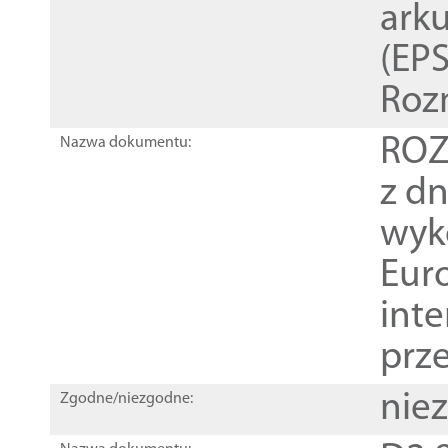
ark
(EPS
Roz
ROZ
Nazwa dokumentu:
z dn
wyk
Euro
inte
prz
nie
Zgodne/niezgodne: