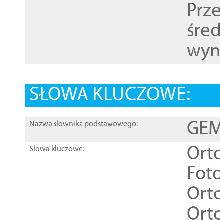
Prz
śre
wyn
SŁOWA KLUCZOWE:
GEME
Nazwa słownika podstawowego:
Ort
Słowa kluczowe:
Foto
Ort
Ort