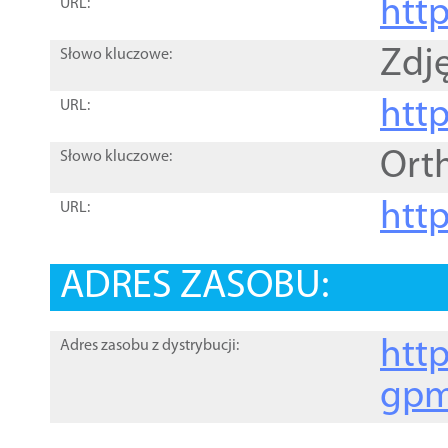
htt
URL:
Zdję
Słowo kluczowe:
htt
URL:
Ort
Słowo kluczowe:
http
URL:
ADRES ZASOBU:
http
Adres zasobu z dystrybucji:
gpm