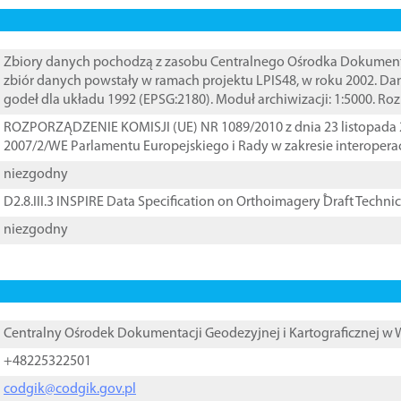
Zbiory danych pochodzą z zasobu Centralnego Ośrodka Dokumentacj
zbiór danych powstały w ramach projektu LPIS48, w roku 2002. D
godeł dla układu 1992 (EPSG:2180). Moduł archiwizacji: 1:5000. Ro
ROZPORZĄDZENIE KOMISJI (UE) NR 1089/2010 z dnia 23 listopada 
2007/2/WE Parlamentu Europejskiego i Rady w zakresie interopera
niezgodny
D2.8.III.3 INSPIRE Data Specification on Orthoimagery ֠Draft Techni
niezgodny
Centralny Ośrodek Dokumentacji Geodezyjnej i Kartograficznej w
+48225322501
codgik@codgik.gov.pl