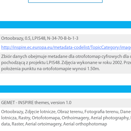
Ortoobrazy, 0.5, LPIS48, N-34-70-B-b-1-3
http://inspire.ec.europa.eu/metadata-codelist/TopicCategory/im
Zbiór danych obejmuje metadane dla otrofotomap cyfrowych dla o
pochodzącą z projektu LPIS48. Zdjęcia wykonane w roku 2002. Prz
położenia punktu na ortofotomapie wynosi 1.50m.
GEMET - INSPIRE themes, version 1.0
Ortoobrazy
,
Zdjęcie lotnicze
,
Obraz terenu
,
Fotografia terenu
,
Dane 
lotnicza
,
Rastry
,
Ortofotomapa
,
Orthoimagery
,
Aerial photography
,
data
,
Raster
,
Aerial ortoimagery
,
Aerial orthophotomap