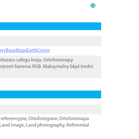
ageryBaseMapsEarthCover
bszaru całego kraju. Ortofotomapy
estrzeń barwna: RGB. Maksymalny błąd średni
referencyjne
,
Ortofotogram
,
Ortofotomapa
Land image
,
Land photography
,
Referential