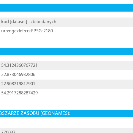
kod [
dataset
] - zbiór danych
urn:ogc:def:crs:EPSG::2180
54.3124360767721
22.873046932806
22.908219817901
54.2917288287429
BSZARZE ZASOBU (GEONAMES):
770037