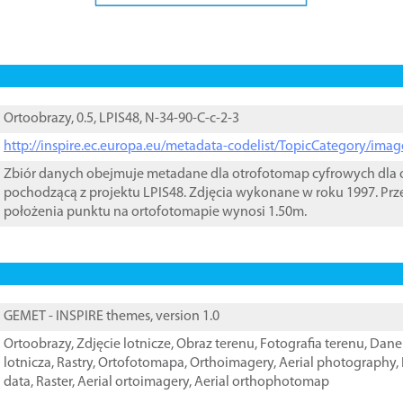
Ortoobrazy, 0.5, LPIS48, N-34-90-C-c-2-3
http://inspire.ec.europa.eu/metadata-codelist/TopicCategory/im
Zbiór danych obejmuje metadane dla otrofotomap cyfrowych dla o
pochodzącą z projektu LPIS48. Zdjęcia wykonane w roku 1997. Prz
położenia punktu na ortofotomapie wynosi 1.50m.
GEMET - INSPIRE themes, version 1.0
Ortoobrazy
,
Zdjęcie lotnicze
,
Obraz terenu
,
Fotografia terenu
,
Dane 
lotnicza
,
Rastry
,
Ortofotomapa
,
Orthoimagery
,
Aerial photography
,
data
,
Raster
,
Aerial ortoimagery
,
Aerial orthophotomap