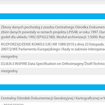
Zbiory danych pochodzą z zasobu Centralnego Ośrodka Dokumentacj
zbiór danych powstały w ramach projektu LPIS48, w roku 1997. D
godeł dla układu 1992 (EPSG:2180). Moduł archiwizacji: 1:5000. Ro
ROZPORZĄDZENIE KOMISJI (UE) NR 1089/2010 z dnia 23 listopada 
2007/2/WE Parlamentu Europejskiego i Rady w zakresie interopera
niezgodny
D2.8.III.3 INSPIRE Data Specification on Orthoimagery ֠Draft Techni
niezgodny
Centralny Ośrodek Dokumentacji Geodezyjnej i Kartograficznej w