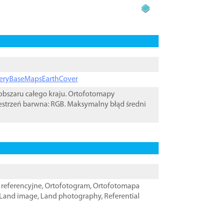
ageryBaseMapsEarthCover
bszaru całego kraju. Ortofotomapy
estrzeń barwna: RGB. Maksymalny błąd średni
referencyjne
,
Ortofotogram
,
Ortofotomapa
Land image
,
Land photography
,
Referential