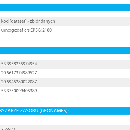
kod [
dataset
] - zbiór danych
urn:ogc:def:crs:EPSG::2180
53.3958235974954
20.5617374989527
20.5945280022087
53.3750099405389
BSZARZE ZASOBU (GEONAMES):
755922