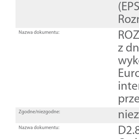
(EPS
Roz
ROZ
Nazwa dokumentu:
z dn
wyk
Euro
inte
prz
nie
Zgodne/niezgodne:
D2.8
Nazwa dokumentu: