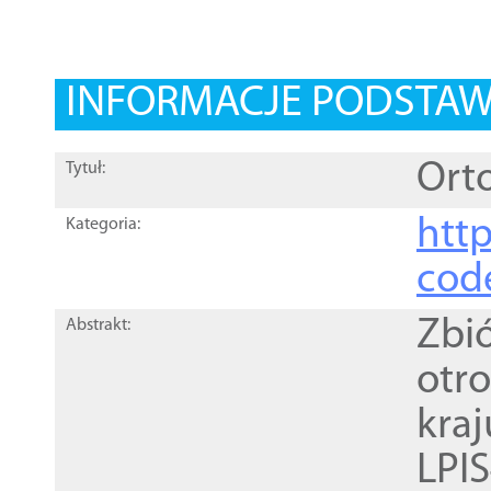
INFORMACJE PODSTA
Orto
Tytuł:
http
Kategoria:
cod
Zbi
Abstrakt:
otr
kra
LPI