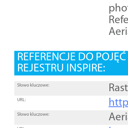
pho
Refe
Aer
REFERENCJE DO POJĘ
REJESTRU INSPIRE:
Rast
Słowo kluczowe:
htt
URL:
Aer
Słowo kluczowe: