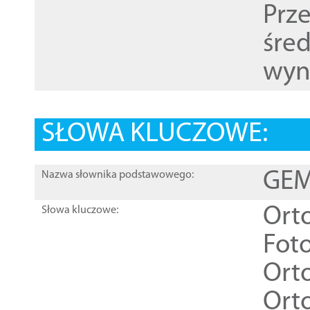
Prz
śre
wyn
SŁOWA KLUCZOWE:
GEME
Nazwa słownika podstawowego:
Ort
Słowa kluczowe:
Foto
Ort
Ort