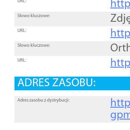
htt
URL:
Zdję
Słowo kluczowe:
htt
URL:
Ort
Słowo kluczowe:
http
URL:
ADRES ZASOBU:
http
Adres zasobu z dystrybucji:
gpm