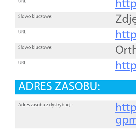
htt
URL:
Zdję
Słowo kluczowe:
htt
URL:
Ort
Słowo kluczowe:
http
URL:
ADRES ZASOBU:
http
Adres zasobu z dystrybucji:
gpm