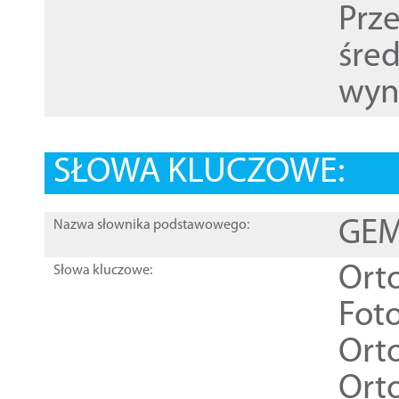
Prz
śre
wyn
SŁOWA KLUCZOWE:
GEME
Nazwa słownika podstawowego:
Ort
Słowa kluczowe:
Foto
Ort
Ort