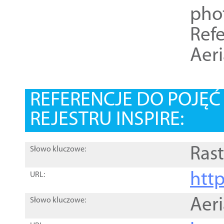
pho
Refe
Aer
REFERENCJE DO POJĘ
REJESTRU INSPIRE:
Rast
Słowo kluczowe:
htt
URL:
Aer
Słowo kluczowe: