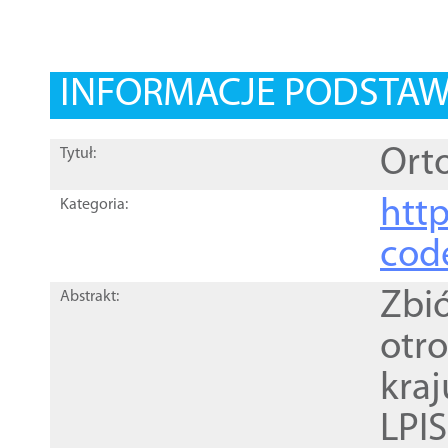
INFORMACJE PODSTA
Orto
Tytuł:
http
Kategoria:
cod
Zbi
Abstrakt:
otr
kra
LPI