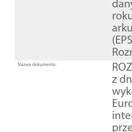
dan
rok
ark
(EPS
Roz
ROZ
Nazwa dokumentu:
z dn
wyk
Euro
inte
prz