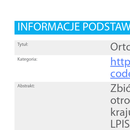
INFORMACJE PODSTA
Orto
Tytuł:
http
Kategoria:
cod
Zbi
Abstrakt:
otr
kra
LPI