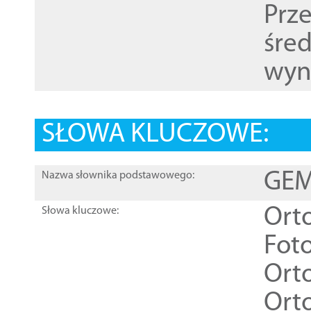
Prz
śre
wyn
SŁOWA KLUCZOWE:
GEME
Nazwa słownika podstawowego:
Ort
Słowa kluczowe:
Foto
Ort
Ort