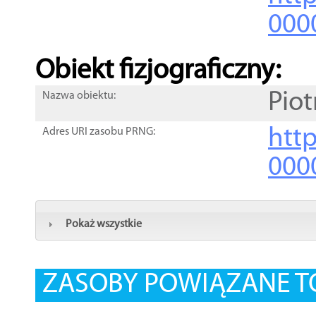
000
Obiekt fizjograficzny:
Pio
Nazwa obiektu:
http
Adres URI zasobu PRNG:
000
Pokaż wszystkie
ZASOBY POWIĄZANE T