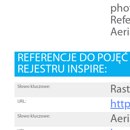
pho
Refe
Aer
REFERENCJE DO POJĘ
REJESTRU INSPIRE:
Rast
Słowo kluczowe:
htt
URL:
Aer
Słowo kluczowe: