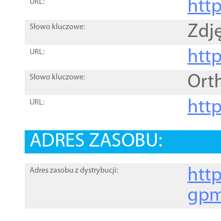
htt
URL:
Zdję
Słowo kluczowe:
htt
URL:
Ort
Słowo kluczowe:
http
URL:
ADRES ZASOBU:
http
Adres zasobu z dystrybucji:
gpm