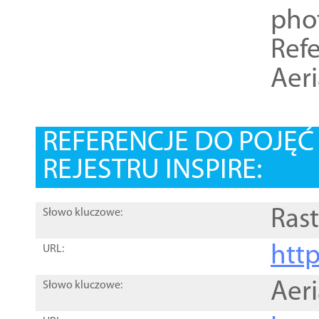
pho
Refe
Aer
REFERENCJE DO POJĘ
REJESTRU INSPIRE:
Rast
Słowo kluczowe:
htt
URL:
Aer
Słowo kluczowe: