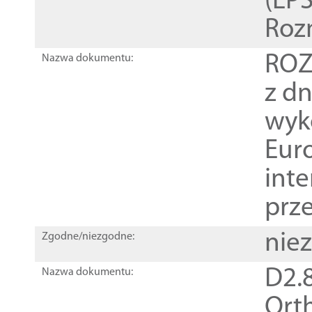
(EPS
Roz
ROZ
Nazwa dokumentu:
z dn
wyk
Euro
inte
prz
nie
Zgodne/niezgodne:
D2.8
Nazwa dokumentu:
Orth