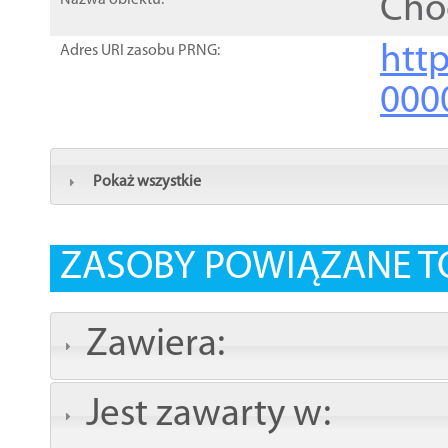
Cho
Nazwa obiektu:
http
Adres URI zasobu PRNG:
000
Pokaż wszystkie
ZASOBY POWIĄZANE T
Zawiera:
Jest zawarty w: