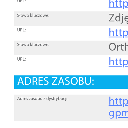
htt
URL:
Zdję
Słowo kluczowe:
htt
URL:
Ort
Słowo kluczowe:
http
URL:
ADRES ZASOBU:
http
Adres zasobu z dystrybucji:
gpm