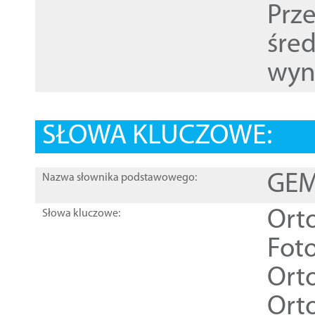
Prz
śre
wyn
SŁOWA KLUCZOWE:
GEME
Nazwa słownika podstawowego:
Ort
Słowa kluczowe:
Foto
Ort
Ort