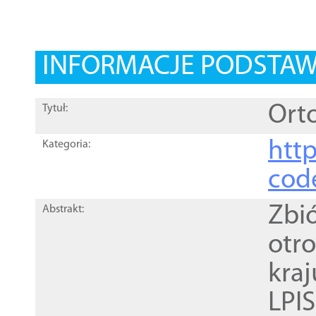
INFORMACJE PODSTA
Orto
Tytuł:
http
Kategoria:
cod
Zbi
Abstrakt:
otr
kra
LPI