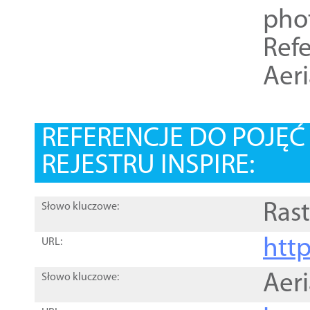
pho
Refe
Aer
REFERENCJE DO POJĘ
REJESTRU INSPIRE:
Rast
Słowo kluczowe:
htt
URL:
Aer
Słowo kluczowe: