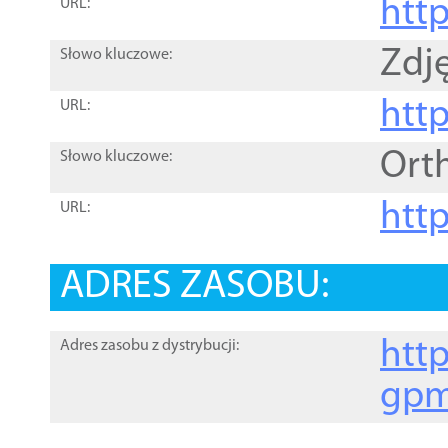
htt
URL:
Zdję
Słowo kluczowe:
htt
URL:
Ort
Słowo kluczowe:
http
URL:
ADRES ZASOBU:
http
Adres zasobu z dystrybucji:
gpm