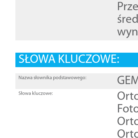
Prz
śre
wyn
SŁOWA KLUCZOWE:
GEME
Nazwa słownika podstawowego:
Ort
Słowa kluczowe:
Foto
Ort
Ort