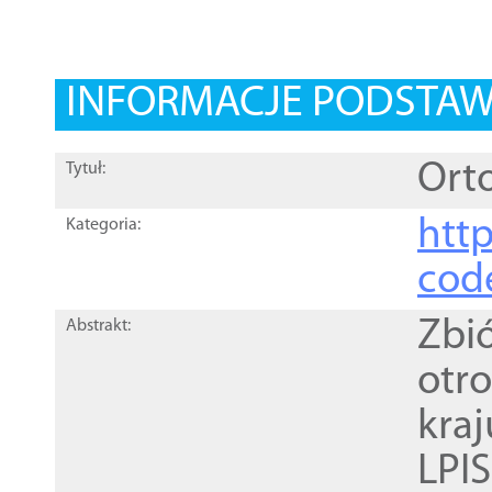
INFORMACJE PODSTA
Orto
Tytuł:
http
Kategoria:
cod
Zbi
Abstrakt:
otr
kra
LPI