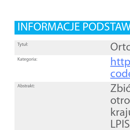
INFORMACJE PODSTA
Orto
Tytuł:
http
Kategoria:
cod
Zbi
Abstrakt:
otr
kra
LPI