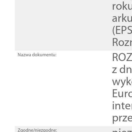
rok
ark
(EPS
Roz
ROZ
Nazwa dokumentu:
z dn
wyk
Euro
inte
prz
Zgodne/niezgodne: