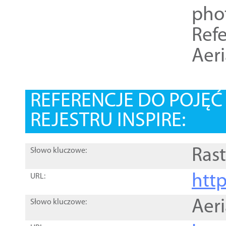
pho
Refe
Aer
REFERENCJE DO POJĘ
REJESTRU INSPIRE:
Rast
Słowo kluczowe:
htt
URL:
Aer
Słowo kluczowe: