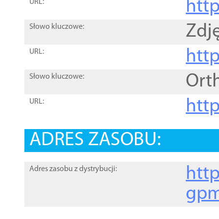
htt
URL:
Zdję
Słowo kluczowe:
htt
URL:
Ort
Słowo kluczowe:
http
URL:
ADRES ZASOBU:
http
Adres zasobu z dystrybucji:
gpm