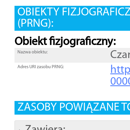
OBIEKTY FIZJOGRAFIC
(PRNG):
Obiekt fizjograficzny:
Cza
Nazwa obiektu:
http
Adres URI zasobu PRNG:
000
ZASOBY POWIĄZANE T