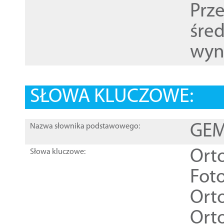
Prz
śre
wyn
SŁOWA KLUCZOWE:
GEME
Nazwa słownika podstawowego:
Ort
Słowa kluczowe:
Foto
Ort
Ort