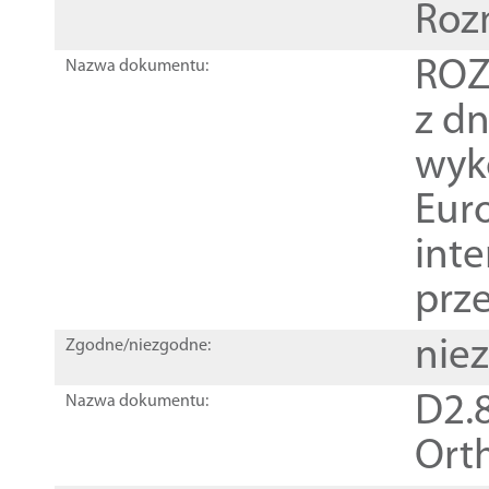
Roz
ROZ
Nazwa dokumentu:
z dn
wyk
Euro
inte
prz
nie
Zgodne/niezgodne:
D2.8
Nazwa dokumentu:
Orth