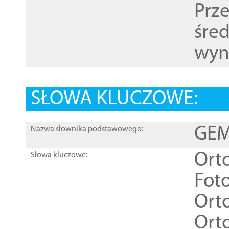
Prz
śre
wyn
SŁOWA KLUCZOWE:
GEME
Nazwa słownika podstawowego:
Ort
Słowa kluczowe:
Foto
Ort
Ort