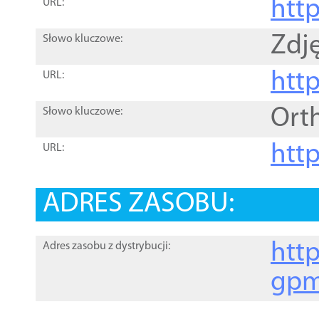
htt
URL:
Zdję
Słowo kluczowe:
htt
URL:
Ort
Słowo kluczowe:
http
URL:
ADRES ZASOBU:
http
Adres zasobu z dystrybucji:
gpm