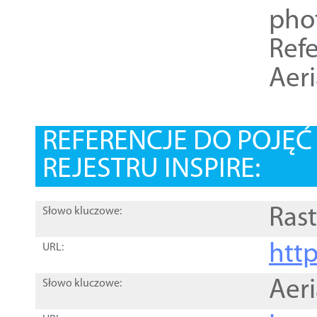
pho
Refe
Aer
REFERENCJE DO POJĘ
REJESTRU INSPIRE:
Rast
Słowo kluczowe:
htt
URL:
Aer
Słowo kluczowe: