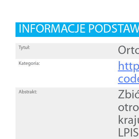
INFORMACJE PODSTA
Orto
Tytuł:
http
Kategoria:
cod
Zbi
Abstrakt:
otr
kra
LPI