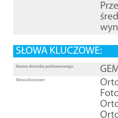
Prz
śre
wyn
SŁOWA KLUCZOWE:
GEME
Nazwa słownika podstawowego:
Ort
Słowa kluczowe:
Foto
Ort
Ort