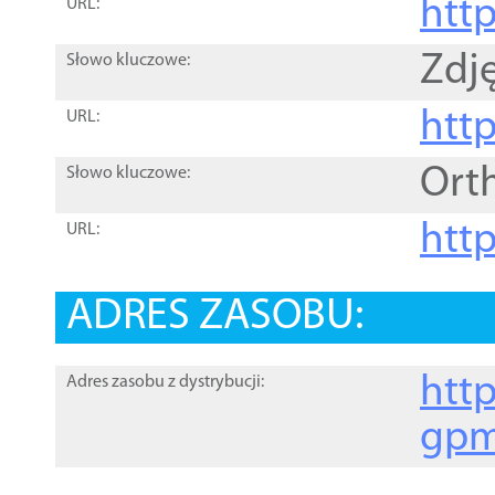
htt
URL:
Zdję
Słowo kluczowe:
htt
URL:
Ort
Słowo kluczowe:
http
URL:
ADRES ZASOBU:
http
Adres zasobu z dystrybucji:
gpm