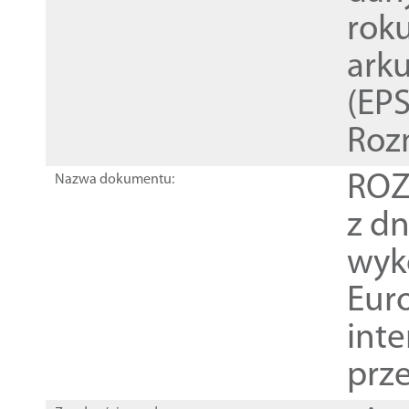
rok
ark
(EPS
Roz
ROZ
Nazwa dokumentu:
z dn
wyk
Euro
inte
prz