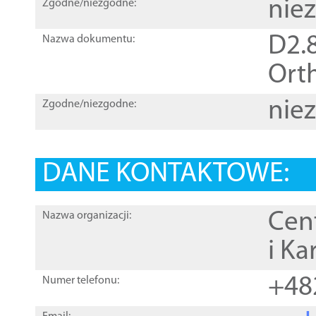
nie
Zgodne/niezgodne:
D2.8
Nazwa dokumentu:
Orth
nie
Zgodne/niezgodne:
DANE KONTAKTOWE:
Cen
Nazwa organizacji:
i Ka
+48
Numer telefonu: