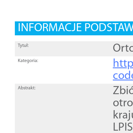
INFORMACJE PODSTA
Orto
Tytuł:
http
Kategoria:
cod
Zbi
Abstrakt:
otr
kra
LPI