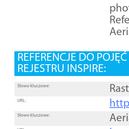
pho
Refe
Aer
REFERENCJE DO POJĘ
REJESTRU INSPIRE:
Rast
Słowo kluczowe:
htt
URL:
Aer
Słowo kluczowe: