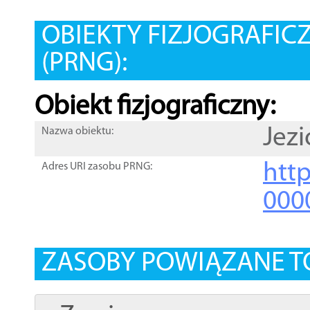
OBIEKTY FIZJOGRAFIC
(PRNG):
Obiekt fizjograficzny:
Jez
Nazwa obiektu:
http
Adres URI zasobu PRNG:
000
ZASOBY POWIĄZANE T