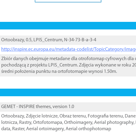
Ortoobrazy, 0.5, LPIS_Centrum, N-34-73-B-a-3-4
http://inspire.ec.europa.eu/metadata-codelist/TopicCategory/im
Zbiór danych obejmuje metadane dla otrofotomap cyfrowych dla o
pochodzącą z projektu LPIS_Centrum. Zdjęcia wykonane w roku 20
średni położenia punktu na ortofotomapie wynosi 1.50m.
GEMET - INSPIRE themes, version 1.0
Ortoobrazy
,
Zdjęcie lotnicze
,
Obraz terenu
,
Fotografia terenu
,
Dane 
lotnicza
,
Rastry
,
Ortofotomapa
,
Orthoimagery
,
Aerial photography
,
data
,
Raster
,
Aerial ortoimagery
,
Aerial orthophotomap