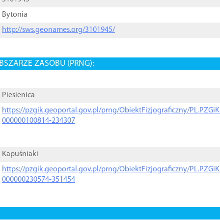
Bytonia
http://sws.geonames.org/3101945/
BSZARZE ZASOBU (PRNG):
Piesienica
https://pzgik.geoportal.gov.pl/prng/ObiektFizjograficzny/PL.PZG
000000100814-234307
Kapuśniaki
https://pzgik.geoportal.gov.pl/prng/ObiektFizjograficzny/PL.PZG
000000230574-351454