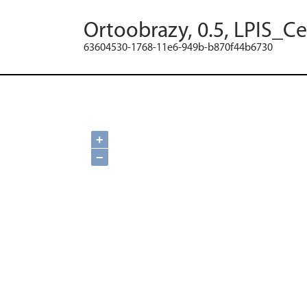
Ortoobrazy, 0.5, LPIS_C
63604530-1768-11e6-949b-b870f44b6730
+
−