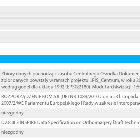
Zbiory danych pochodzą z zasobu Centralnego Ośrodka Dokumentacj
zbiór danych powstały w ramach projektu LPIS_Centrum, w roku 2
według godeł dla układu 1992 (EPSG:2180). Moduł archiwizacji: 1:5
ROZPORZĄDZENIE KOMISJI (UE) NR 1089/2010 z dnia 23 listopada 
2007/2/WE Parlamentu Europejskiego i Rady w zakresie interopera
niezgodny
D2.8.III.3 INSPIRE Data Specification on Orthoimagery ֠Draft Techni
niezgodny