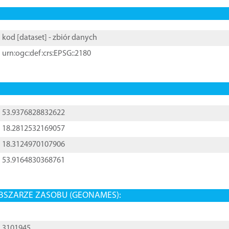
kod [
dataset
] - zbiór danych
urn:ogc:def:crs:EPSG::2180
53.9376828832622
18.2812532169057
18.3124970107906
53.9164830368761
BSZARZE ZASOBU (GEONAMES):
3101945