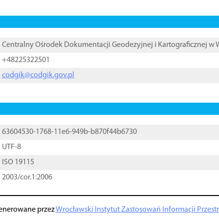
Centralny Ośrodek Dokumentacji Geodezyjnej i Kartograficznej w
+48225322501
codgik@codgik.gov.pl
63604530-1768-11e6-949b-b870f44b6730
UTF-8
ISO 19115
2003/cor.1:2006
enerowane przez
Wrocławski Instytut Zastosowań Informacji Przestrz