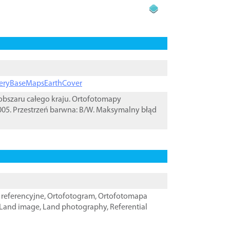
ageryBaseMapsEarthCover
bszaru całego kraju. Ortofotomapy
05. Przestrzeń barwna: B/W. Maksymalny błąd
referencyjne
,
Ortofotogram
,
Ortofotomapa
Land image
,
Land photography
,
Referential