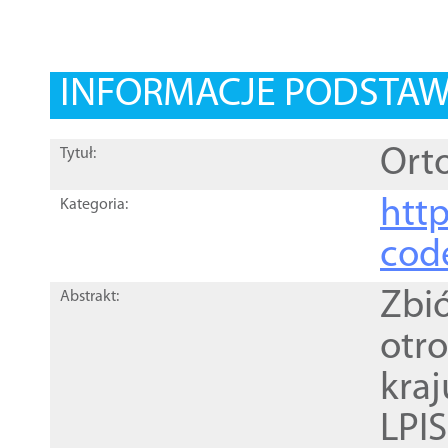
INFORMACJE PODSTA
Orto
Tytuł:
http
Kategoria:
cod
Zbi
Abstrakt:
otr
kra
LPI