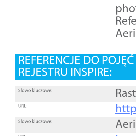
pho
Refe
Aer
REFERENCJE DO POJĘ
REJESTRU INSPIRE:
Rast
Słowo kluczowe:
htt
URL:
Aer
Słowo kluczowe: