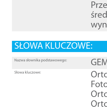
Prz
śre
wyn
SŁOWA KLUCZOWE:
GEME
Nazwa słownika podstawowego:
Ort
Słowa kluczowe:
Foto
Ort
Ort