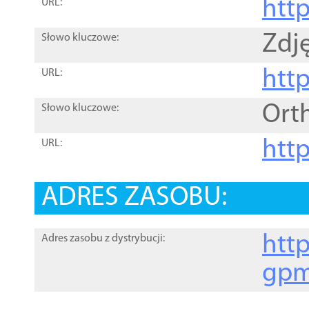
htt
URL:
Zdję
Słowo kluczowe:
htt
URL:
Ort
Słowo kluczowe:
http
URL:
ADRES ZASOBU:
http
Adres zasobu z dystrybucji:
gpm