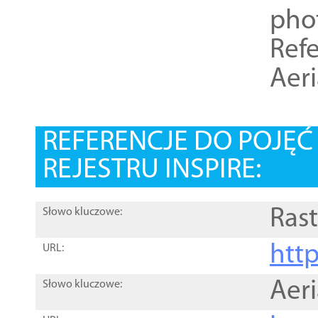
pho
Refe
Aer
REFERENCJE DO POJĘ
REJESTRU INSPIRE:
Rast
Słowo kluczowe:
htt
URL:
Aer
Słowo kluczowe: