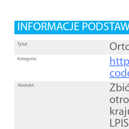
INFORMACJE PODSTA
Orto
Tytuł:
http
Kategoria:
cod
Zbi
Abstrakt:
otr
kra
LPI