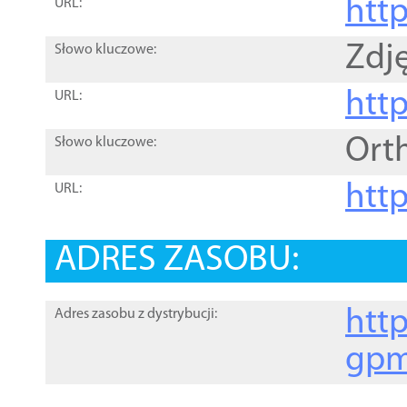
htt
URL:
Zdję
Słowo kluczowe:
htt
URL:
Ort
Słowo kluczowe:
http
URL:
ADRES ZASOBU:
http
Adres zasobu z dystrybucji:
gpm