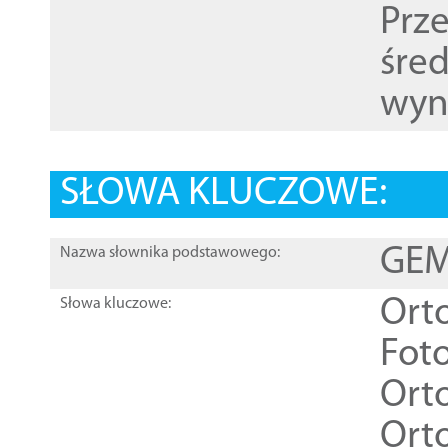
Prz
śre
wyn
SŁOWA KLUCZOWE:
GEME
Nazwa słownika podstawowego:
Ort
Słowa kluczowe:
Foto
Ort
Ort