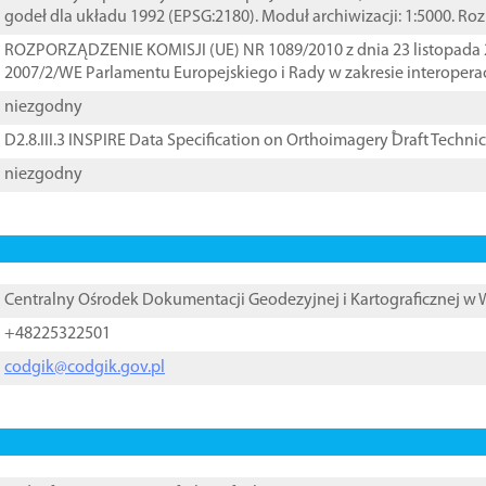
godeł dla układu 1992 (EPSG:2180). Moduł archiwizacji: 1:5000. Ro
ROZPORZĄDZENIE KOMISJI (UE) NR 1089/2010 z dnia 23 listopada 
2007/2/WE Parlamentu Europejskiego i Rady w zakresie interopera
niezgodny
D2.8.III.3 INSPIRE Data Specification on Orthoimagery ֠Draft Techni
niezgodny
Centralny Ośrodek Dokumentacji Geodezyjnej i Kartograficznej w
+48225322501
codgik@codgik.gov.pl