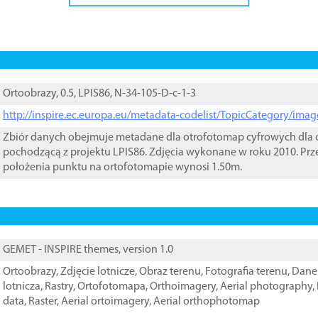
Ortoobrazy, 0.5, LPIS86, N-34-105-D-c-1-3
http://inspire.ec.europa.eu/metadata-codelist/TopicCategory/im
Zbiór danych obejmuje metadane dla otrofotomap cyfrowych dla o
pochodzącą z projektu LPIS86. Zdjęcia wykonane w roku 2010. Prz
położenia punktu na ortofotomapie wynosi 1.50m.
GEMET - INSPIRE themes, version 1.0
Ortoobrazy
,
Zdjęcie lotnicze
,
Obraz terenu
,
Fotografia terenu
,
Dane 
lotnicza
,
Rastry
,
Ortofotomapa
,
Orthoimagery
,
Aerial photography
,
data
,
Raster
,
Aerial ortoimagery
,
Aerial orthophotomap