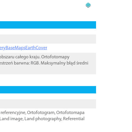
ageryBaseMapsEarthCover
bszaru całego kraju. Ortofotomapy
estrzeń barwna: RGB. Maksymalny błąd średni
referencyjne
,
Ortofotogram
,
Ortofotomapa
Land image
,
Land photography
,
Referential