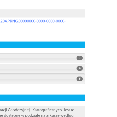
iK.204.PRNG.00000000-0000-0000-0000-
1
4
6
i Geodezyjnej i Kartograficznych. Jest to
ane dostępne w podziale na arkusze według