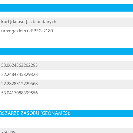
kod [
dataset
] - zbiór danych
urn:ogc:def:crs:EPSG::2180
53.0624563202293
22.2484345329328
22.2828312229568
53.0417088399556
BSZARZE ZASOBU (GEONAMES):
766849