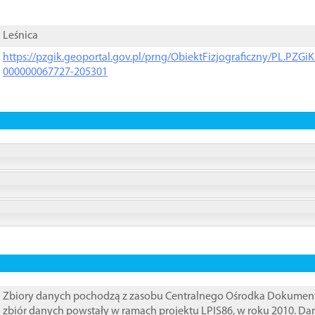
Leśnica
https://pzgik.geoportal.gov.pl/prng/ObiektFizjograficzny/PL.PZG
000000067727-205301
Zbiory danych pochodzą z zasobu Centralnego Ośrodka Dokumentacj
zbiór danych powstały w ramach projektu LPIS86, w roku 2010. D