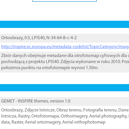
Ortoobrazy, 0.5, LPIS40, N-34-64-B-c-4-2
http://inspire.ec.europa.eu/metadata-codelist/TopicCategory/im
Zbiór danych obejmuje metadane dla otrofotomap cyfrowych dla o
pochodzącą z projektu LPIS40. Zdjęcia wykonane w roku 2010. Prz
położenia punktu na ortofotomapie wynosi 1.50m.
GEMET - INSPIRE themes, version 1.0
Ortoobrazy
,
Zdjęcie lotnicze
,
Obraz terenu
,
Fotografia terenu
,
Dane 
lotnicza
,
Rastry
,
Ortofotomapa
,
Orthoimagery
,
Aerial photography
,
data
,
Raster
,
Aerial ortoimagery
,
Aerial orthophotomap