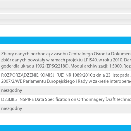
Zbiory danych pochodzą z zasobu Centralnego Ośrodka Dokumentacj
zbiór danych powstały w ramach projektu LPIS40, w roku 2010. D
godeł dla układu 1992 (EPSG:2180). Moduł archiwizacji: 1:5000. Ro
ROZPORZĄDZENIE KOMISJI (UE) NR 1089/2010 z dnia 23 listopada 
2007/2/WE Parlamentu Europejskiego i Rady w zakresie interopera
niezgodny
D2.8.III.3 INSPIRE Data Specification on Orthoimagery ֠Draft Techni
niezgodny