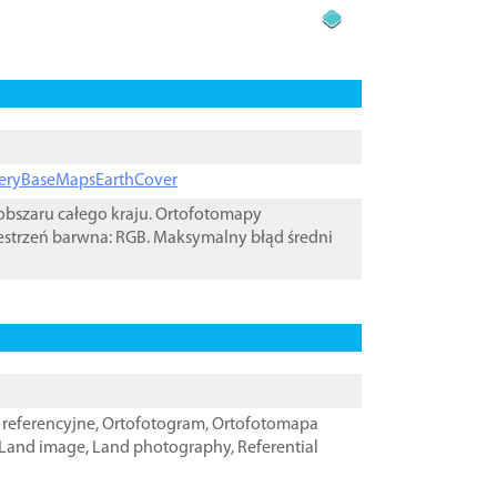
ageryBaseMapsEarthCover
bszaru całego kraju. Ortofotomapy
estrzeń barwna: RGB. Maksymalny błąd średni
referencyjne
,
Ortofotogram
,
Ortofotomapa
Land image
,
Land photography
,
Referential