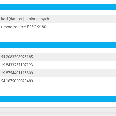
kod [
dataset
] - zbiór danych
urn:ogc:def:crs:EPSG::2180
54.2083308025185
19.8433257107123
19.8754401115809
54.1875030025489