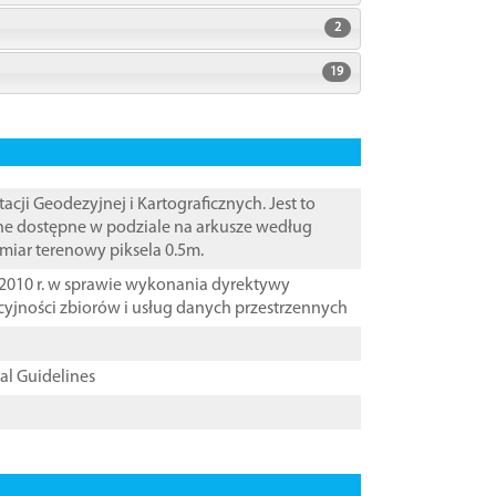
2
19
i Geodezyjnej i Kartograficznych. Jest to
ane dostępne w podziale na arkusze według
zmiar terenowy piksela 0.5m.
2010 r. w sprawie wykonania dyrektywy
cyjności zbiorów i usług danych przestrzennych
cal Guidelines