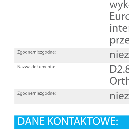
wyk
Euro
inte
prz
nie
Zgodne/niezgodne:
D2.8
Nazwa dokumentu:
Orth
nie
Zgodne/niezgodne:
DANE KONTAKTOWE: