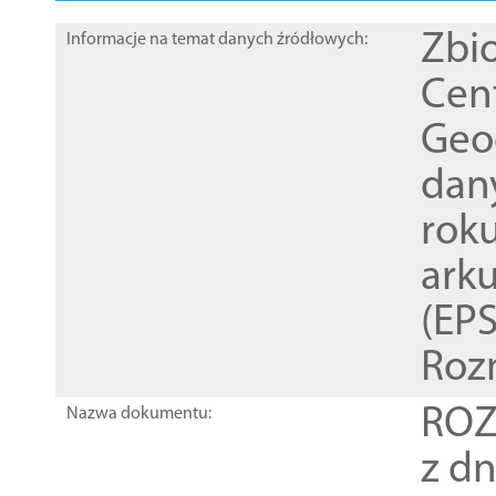
Zbi
Informacje na temat danych źródłowych:
Cen
Geod
dan
rok
ark
(EPS
Roz
ROZ
Nazwa dokumentu:
z dn