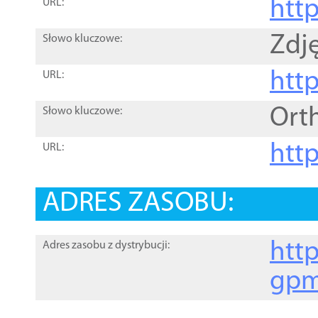
htt
URL:
Zdję
Słowo kluczowe:
htt
URL:
Ort
Słowo kluczowe:
http
URL:
ADRES ZASOBU:
http
Adres zasobu z dystrybucji:
gpm