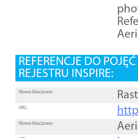
pho
Refe
Aer
REFERENCJE DO POJĘ
REJESTRU INSPIRE:
Rast
Słowo kluczowe:
htt
URL:
Aer
Słowo kluczowe: