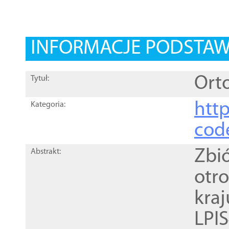
INFORMACJE PODSTA
Orto
Tytuł:
http
Kategoria:
cod
Zbi
Abstrakt:
otr
kra
LPI