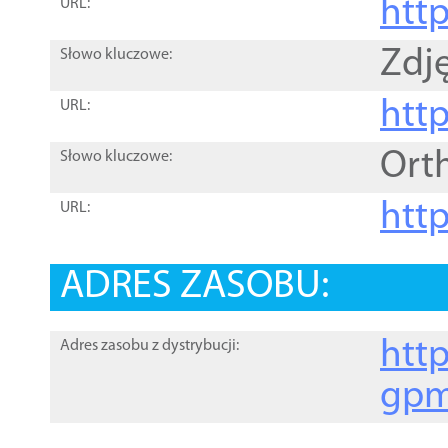
htt
URL:
Zdję
Słowo kluczowe:
htt
URL:
Ort
Słowo kluczowe:
http
URL:
ADRES ZASOBU:
http
Adres zasobu z dystrybucji:
gpm