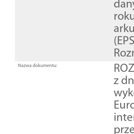
dan
rok
ark
(EPS
Roz
ROZ
Nazwa dokumentu:
z dn
wyk
Euro
inte
prz