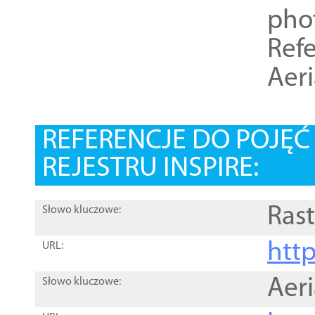
pho
Refe
Aer
REFERENCJE DO POJĘ
REJESTRU INSPIRE:
Rast
Słowo kluczowe:
htt
URL:
Aer
Słowo kluczowe: