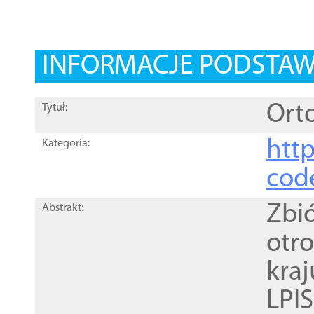
INFORMACJE PODSTA
Orto
Tytuł:
http
Kategoria:
cod
Zbi
Abstrakt:
otr
kra
LPI