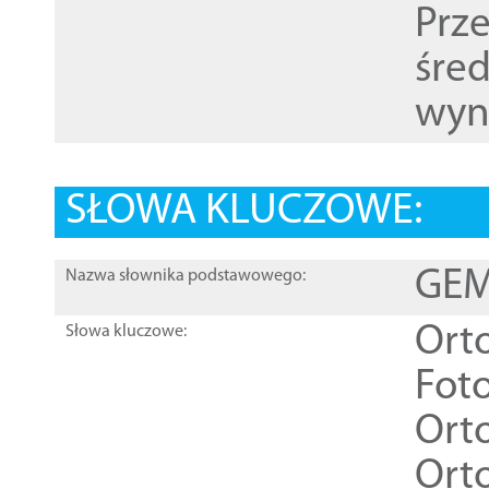
Prz
śre
wyn
SŁOWA KLUCZOWE:
GEME
Nazwa słownika podstawowego:
Ort
Słowa kluczowe:
Foto
Ort
Ort