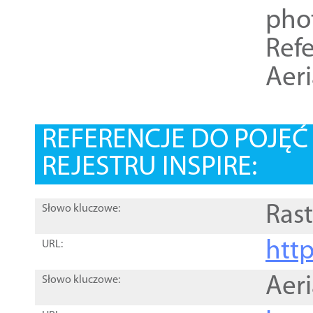
pho
Refe
Aer
REFERENCJE DO POJĘ
REJESTRU INSPIRE:
Rast
Słowo kluczowe:
htt
URL:
Aer
Słowo kluczowe: