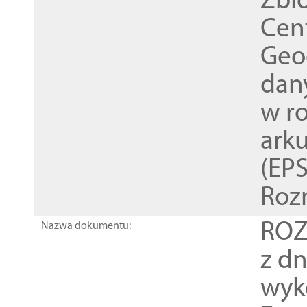
Zbi
Cen
Geod
dan
w r
ark
(EPS
Roz
ROZ
Nazwa dokumentu:
z dn
wyk