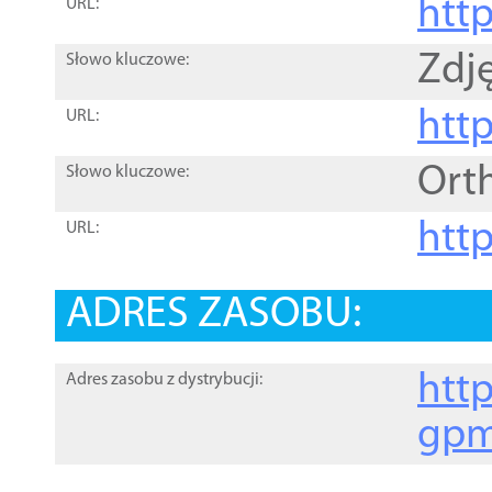
htt
URL:
Zdję
Słowo kluczowe:
htt
URL:
Ort
Słowo kluczowe:
http
URL:
ADRES ZASOBU:
http
Adres zasobu z dystrybucji:
gpm