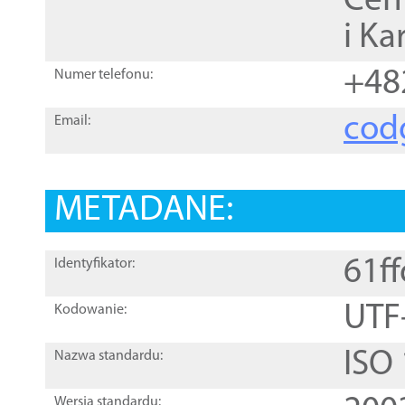
Cen
i Ka
+48
Numer telefonu:
cod
Email:
METADANE:
61f
Identyfikator:
UTF
Kodowanie:
ISO
Nazwa standardu:
Wersja standardu: