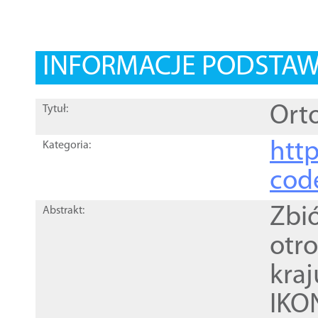
INFORMACJE PODSTA
Ort
Tytuł:
http
Kategoria:
cod
Zbi
Abstrakt:
otr
kra
IKO