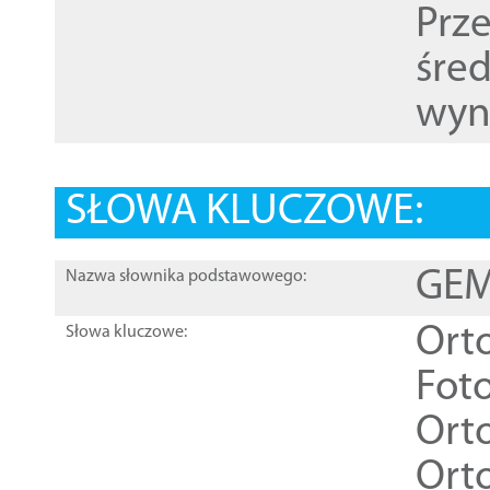
Prz
śre
wyn
SŁOWA KLUCZOWE:
GEME
Nazwa słownika podstawowego:
Ort
Słowa kluczowe:
Foto
Ort
Ort