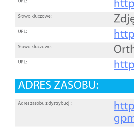
htt
URL:
Zdję
Słowo kluczowe:
htt
URL:
Ort
Słowo kluczowe:
http
URL:
ADRES ZASOBU:
http
Adres zasobu z dystrybucji:
gpm