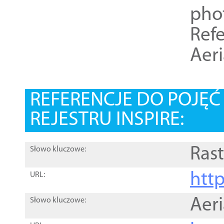
pho
Refe
Aer
REFERENCJE DO POJĘ
REJESTRU INSPIRE:
Rast
Słowo kluczowe:
htt
URL:
Aer
Słowo kluczowe: