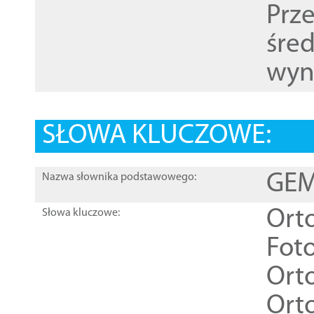
Prz
śre
wyn
SŁOWA KLUCZOWE:
GEME
Nazwa słownika podstawowego:
Ort
Słowa kluczowe:
Foto
Ort
Ort