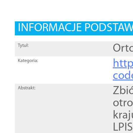
INFORMACJE PODSTA
Orto
Tytuł:
http
Kategoria:
cod
Zbi
Abstrakt:
otr
kra
LPI